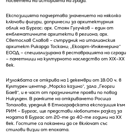
посветени на историята на града.
Експозицията подчертава значението на няколко
ключови фигури, допринесли за архитектурния
облик на Бургас: арх. Стоян Гугучков – един от
емблематичните архитекти в региона; арх.
Светослав Славов – сътрудник на италианския
архитект Рикардо Тоскани; „Екоарт-Инженеринг“
ЕООД – специализирана в реставрацията на сгради
– паметници на културното наследство от XIX–XX
век.
Изложбата се открива на 1 декември от 18:00 ч. в
Културен център „Морско казино“, зала „Георги
Баев“, и е част от празничните прояви по повод
Никулден. В рамките на откриването Росица
Топалова, уредник в Етнографската експозиция към
РИМ – Бургас, ще представи любопитен разказ за
модата в Бургас от 20-те до 40-те години на ХХ
век. Гостите са поканени да се включат със
стилови визии от епохата.