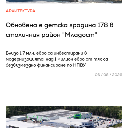
АРХИТЕКТУРА
Обновена е детска градина 178 в
столичния район "Младост"
Близо 1,7 млн. евро са инвестирани в
модернизацията, над 1 милион евро от тях са
безвъзмездно финансиране по НПВУ
06 / 08 / 2026