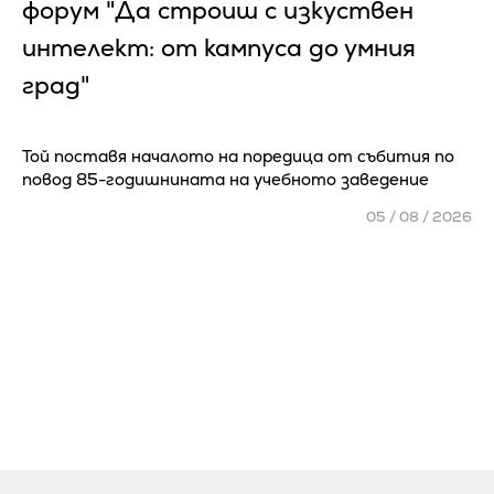
форум "Да строиш с изкуствен
интелект: от кампуса до умния
град"
Той поставя началото на поредица от събития по
повод 85-годишнината на учебното заведение
05 / 08 / 2026