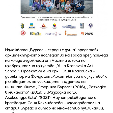
Изложбата „Бургас – сгради с душа“ представя
архитектурното наследство на града през погледа
на млади художници от Частна школа по
изобразително изкуство „Yulia Krasovska Art
School“. Проектът е на арх. Юлия Красовска –
директор на Фондация „Архитектура и изкуство“ и
ръководител на училището, създател на
инициативите „Старият Бургас“ (2016), „Разходка
в миналото“ (2019) и „Разходка по ул.
Александровска“ (2021). Научен ръководител е
краеведът Соня Кехлибарева – изследовател на
стария Бургас и автор на множество публикации,