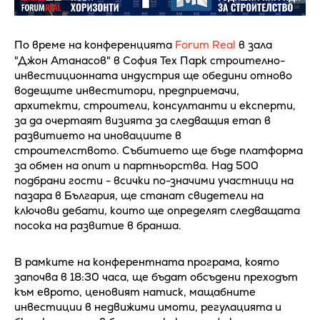
По време на конференцията
Forum Real
в зала
"Джон Атанасов" в София Тех Парк строително-
инвестиционната индустрия ще обедини отново
водещите инвеститори, предприемачи,
архитекти, строители, консултанти и експерти,
за да очертаят визията за следващия етап в
развитието на иновациите в
строителството. Събитието ще бъде платформа
за обмен на опит и партньорства. Над 500
подбрани гости - всички по-значими участници на
пазара в България, ще станат свидетели на
ключови дебати, които ще определят следващата
посока на развитие в бранша.
В рамките на конферентната програма, която
започва в 18:30 часа, ще бъдат обсъдени преходът
към еврото, ценовият натиск, мащабните
инвестиции в недвижими имоти, регулацията и