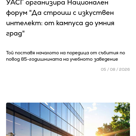
УАСГ организира Национален
форум "Да строиш с изкуствен
интелект: от кампуса до умния
град"
Той поставя началото на поредица от събития по
повод 85-годишнината на учебното заведение
05 / 08 / 2026