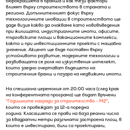
бюрокрацията в бранша и как тези фактори
влияят върху строителството в страната и
региона. Допълнителният фокус върху
технологичните иновации в строителството ще
даде визия какво да очакваме като нововъведения
при жилищата, индустриалните имоти, офисите,
търговските площи и ваканционните комплекси,
както и при инвестиционните проекти с мащабно
значение. Акцент ще бъде поставен върху
устойчивото развитие, модерните технологии и
развиващата се роля на изкуствения интелект,
които заедно очертават бъдещето на
строителния бранш и пазара на недвижими имоти.
На специална церемония от 20:00 часа (след края
на конферентната програма) ще бъдат връчени
"Годишните награди за строителство - M2"
,
които се провеждат за 12-а поредна
година. Класацията се прави на база реални числа
за квадратни метри разгъната застроена площ, в
които е инвестирано, били са проектирани,