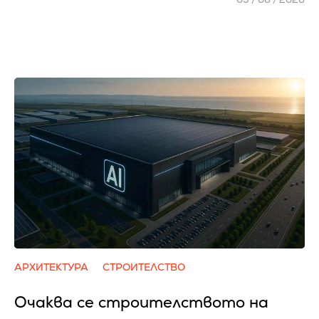
АРХИТЕКТУРА
СТРОИТЕЛСТВО
Очаква се cтpoитeлcтвoтo нa