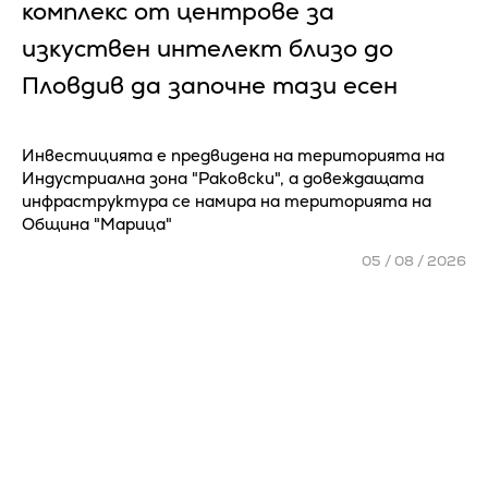
ĸoмплeĸc oт цeнтpoвe зa
изĸycтвeн интeлeĸт близo дo
Πлoвдив да зaпoчнe тaзи eceн
Инвестицията е предвидена на територията на
Индустриална зона "Раковски", а довеждащата
инфраструктура се намира на територията на
Община "Марица"
05 / 08 / 2026