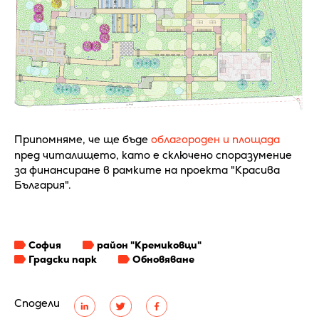
Припомняме, че ще бъде
облагороден и площада
пред читалището, като е сключено споразумение
за финансиране в рамките на проекта "Красива
България".
София
район "Кремиковци"
Градски парк
Обновяване
Сподели