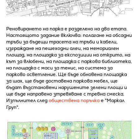
Реновирането на парка е разделено на два етапа.
Настоящото задание включва: полагане на обсадни
тръби за бъдещи трасета на тръби и кабели,
изграждане на пешеходни алеи, на мемориален
площад, на площадка за експозиции на открито, на
кът за влюбени, на площадка с паркова библиотека,
на площадка с маси за тенис, на система за
парково осветление. Ще бъде обновена площадка
за шах, ще бъде доставена паркова мебел, ще
бъдат възстановени нарушените зелени площи и
ще бъде направено зтревяване с тревна смеска.
Изпълнител след
обществена поръчка
е "Маркал
Груп".