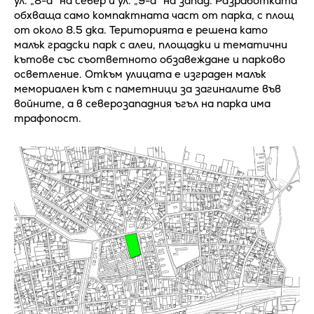
ул. „8-а“ на север и ул. „9-а“ на запад. Разработката
обхваща само компактната част от парка, с площ
от около 8.5 дка. Територията е решена като
малък градски парк с алеи, площадки и тематични
кътове със съответното обзавеждане и парково
осветление. Откъм улицата е изграден малък
мемориален кът с паметници за загиналите във
войните, а в северозападния ъгъл на парка има
трафопост.