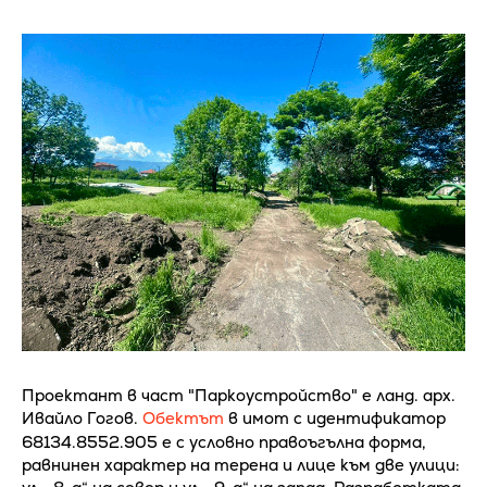
Проектант в част "Паркоустройство" е ланд. арх.
Ивайло Гогов.
Обектът
в имот с идентификатор
68134.8552.905 е с условно правоъгълна форма,
равнинен характер на терена и лице към две улици: