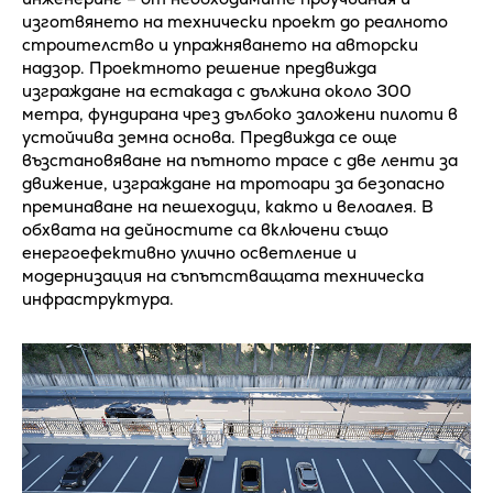
изготвянето на технически проект до реалното
строителство и упражняването на авторски
надзор. Проектното решение предвижда
изграждане на естакада с дължина около 300
метра, фундирана чрез дълбоко заложени пилоти в
устойчива земна основа. Предвижда се още
възстановяване на пътното трасе с две ленти за
движение, изграждане на тротоари за безопасно
преминаване на пешеходци, както и велоалея. В
обхвата на дейностите са включени също
енергоефективно улично осветление и
модернизация на съпътстващата техническа
инфраструктура.