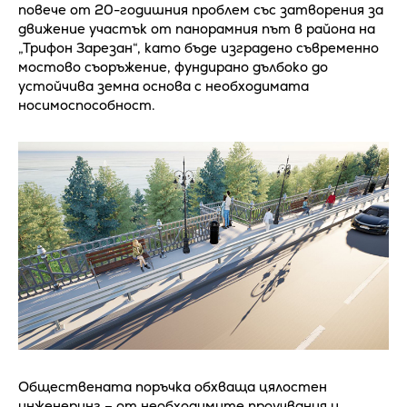
повече от 20-годишния проблем със затворения за
движение участък от панорамния път в района на
„Трифон Зарезан“, като бъде изградено съвременно
мостово съоръжение, фундирано дълбоко до
устойчива земна основа с необходимата
носимоспособност.
Обществената поръчка обхваща цялостен
инженеринг – от необходимите проучвания и