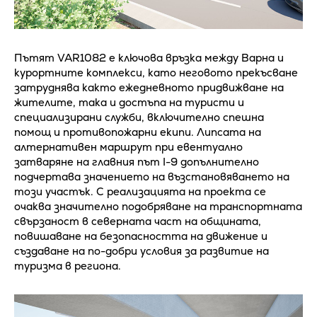
Пътят VAR1082 е ключова връзка между Варна и
курортните комплекси, като неговото прекъсване
затруднява както ежедневното придвижване на
жителите, така и достъпа на туристи и
специализирани служби, включително спешна
помощ и противопожарни екипи. Липсата на
алтернативен маршрут при евентуално
затваряне на главния път I-9 допълнително
подчертава значението на възстановяването на
този участък. С реализацията на проекта се
очаква значително подобряване на транспортната
свързаност в северната част на общината,
повишаване на безопасността на движение и
създаване на по-добри условия за развитие на
туризма в региона.