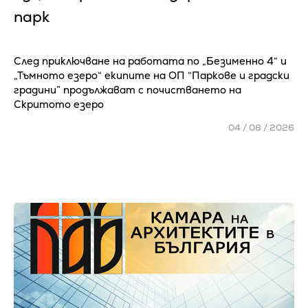
парк
След приключване на работата по „Безименно 4“ и
„Тъмното езеро“ екипите на ОП “Паркове и градски
градини” продължават с почистването на
Скритото езеро
04 / 08 / 2026