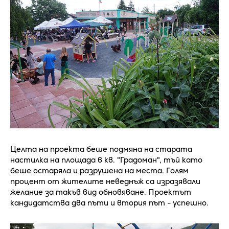
Целта на проекта беше подмяна на старата
настилка на площада в кв. "Градоман", тъй като
беше остаряла и разрушена на места. Голям
процент от жителите неведнъж са изразявали
желание за такъв вид обновяване. Проектът
кандидатства два пъти и втория път - успешно.