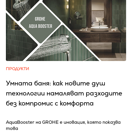
ПРОДУКТИ
Умната баня: как новите душ
технологии намаляват разходите
без компромис с комфорта
AquaBooster на GROHE e иновация, която показва
това