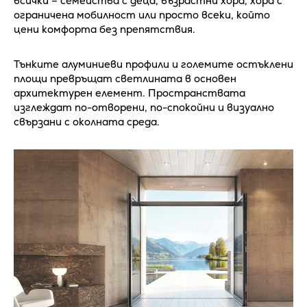
всички – семейства с деца, възрастни хора, хора с
ограничена мобилност или просто всеки, който
цени комфорта без препятствия.
Тънките алуминиеви профили и големите остъклени
площи превръщат светлината в основен
архитектурен елемент. Пространствата
изглеждат по-отворени, по-спокойни и визуално
свързани с околната среда.