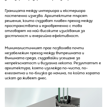
Границата между интериора и екстериора
постепенно изчезва. Архитектите търсят
решения, които създават плавен преход между
пространствата и едновременно с това
отговарят на най-високите изисквания за
достъпност и енергийна ефективност.
Минималистичният праг позволява почти
незабележим преход между вътрешната и
външната среда, създавайки усещане за
непрекъснатост и визуална лекота. Резултатът е
архитектура, която изглежда по-чиста, по-
елегантна и по-близка до начина, по който хората
искат да живеят днес.