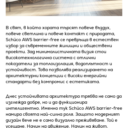
В свят, в който хората търсят повече въздух,
повече светлина и повече контакт с природата,
Schüco AWS barrier-free се превръща в естествен
избор за съвременните жилищни и обществени
проекти. Зад минималистичната визия стои
високотехнологична система с отлични
показатели за топлоизолация, водоплътност и
устойчивост. Това позволява реализирането на
архитектурни концепции с високи енергийни
стандарти без компромис с естетиката.
Днес устойчивата архитектура трябва не само да
изглежда добре, но и да функционира
интелигентно. Именно тук Schüco AWS barrier-free
намира своята най-силна роля. Защото модерният
дизайн вече не е само визуално преживяване. Той е
усещане. Начин на движение. Начин на живот.