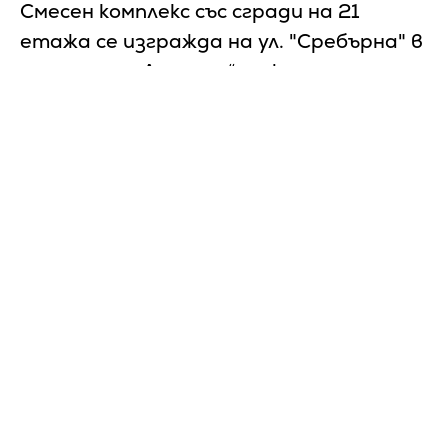
Смесен комплекс със сгради на 21
етажа се изгражда на ул. "Сребърна" в
столичния „Лозенец“ между мол
Paradise и Ловен парк
23 / 04 / 2024
330
Uptown Square ще включва 6 сгради с 438
апартамента и 653 гаража, ритейл площи и
площад. Вижте повече
тук
.
Сподели