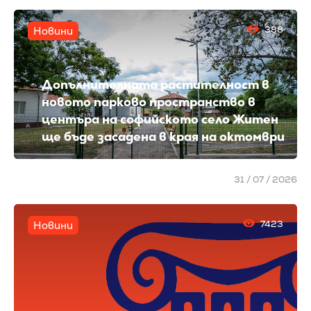
388
Новини
Допълнителната растителност в
новото парково пространство в
центъра на софийското село Житен
ще бъде засадена в края на октомври
31 / 07 / 2026
7423
Новини