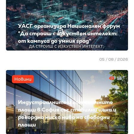
УАСГ организира Национален форум
"Да строиш с изкуствен интелект:
от кампуса до умния град"
05 / 08 / 2026
83
Новини
Индустриалните и логистичните
площи в София със стабилни цени и
рекордно ниско ниво на свободни
площи