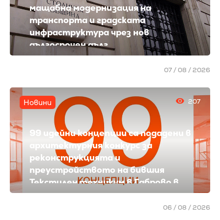
мащабна модернизация на
транспорта и градската
инфраструктура чрез нов
дългосрочен дълг
07 / 08 / 2026
207
Новини
99 идейни концепции са подадени в
архитектурния конкурс за
реконструкцията и
преустройството на бившия
Текстилен техникум в Габрово в
Център за съвременно изкуство
"Кристо и Жан-Клод"
06 / 08 / 2026