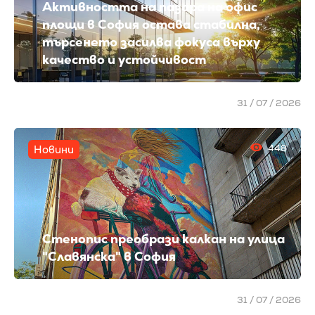
Активността на пазара на офис
площи в София остава стабилна,
търсенето засилва фокуса върху
качество и устойчивост
31 / 07 / 2026
448
Новини
Стенопис преобрази калкан на улица
"Славянска" в София
31 / 07 / 2026