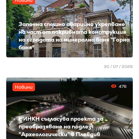
Новини
Започна спешно аварийно укрепване
на част от покривната конструкция
на сградата на минерална баня "Горна
баня"
30 / 07 / 2026
476
Новини
НИНКН съгласува проекта за
преобразяване на подлез
"Археологически" в Пловдив