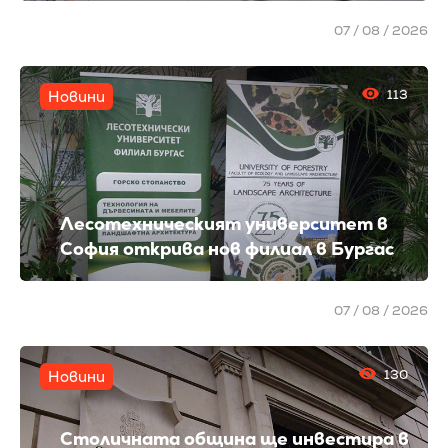
07 / 08 / 2026
113
Новини
Лесотехническият университет в
София открива нов филиал в Бургас
07 / 08 / 2026
130
Новини
Столичната община ще инвестира в