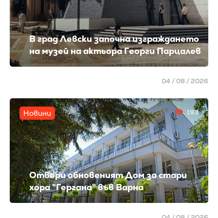
В град Левски започна изграждането
на музей на актьора Георги Парцалев
04 / 08 / 2026
193
Новини
Отвори обновеният Дом за стари
хора "Гергана" във Варна
04 / 08 / 2026