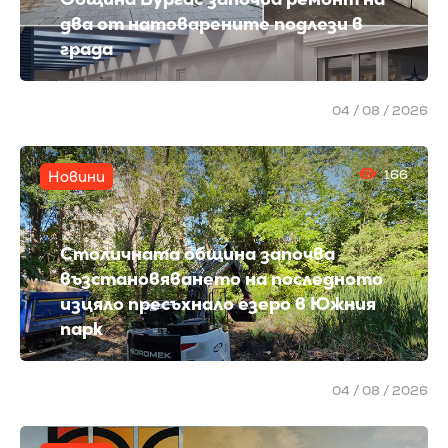
два от натоварените подлези в
града
04 / 08 / 2026
166
Новини
Столичната община започва
възстановяването на последното
изцяло пресъхнало езеро в Южния
парк
04 / 08 / 2026