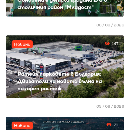
столичния район "Младост"
06 / 08 / 2026
147
Новини
Ритейл парковете в България:
Двигатели на новата вълна на
пазарен растеж
05 / 08 / 2026
79
Новини