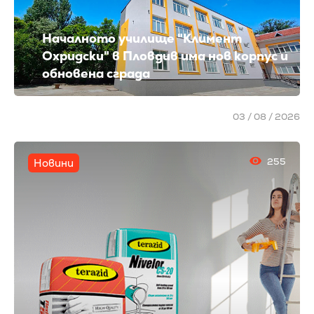
Началното училище "Климент
Охридски" в Пловдив има нов корпус и
обновена сграда
03 / 08 / 2026
255
Новини