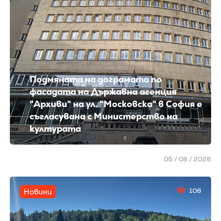
Подмяната на дограмата по
фасадата на Държавна агенция
"Архиви" на ул. "Московска" в София е
съгласувана с Министерство на
културата
05 / 08 / 2026
108
Новини