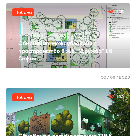
205
Новини
Обновяват междублоково
пространство в ж.к. "Дружба" 1 в
София
06 / 08 / 2026
183
Новини
Обновена е детска градина 178 в