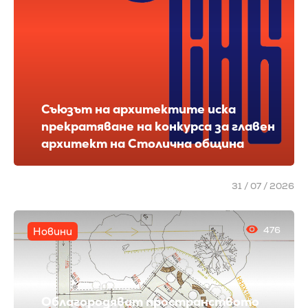
Съюзът на архитектите иска
прекратяване на конкурса за главен
архитект на Столична община
31 / 07 / 2026
476
Новини
Облагородяват пространството