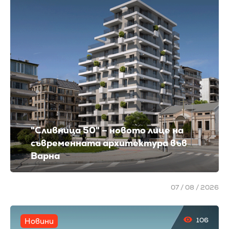
"Сливница 50" – новото лице на
съвременната архитектура във
Варна
07 / 08 / 2026
106
Новини