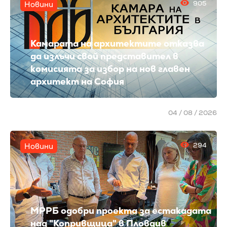
905
Новини
Камарата на архитектите отказва
да излъчи свой представител в
комисията за избор на нов главен
архитект на София
04 / 08 / 2026
294
Новини
МРРБ одобри проекта за естакадата
над "Копривщица" в Пловдив