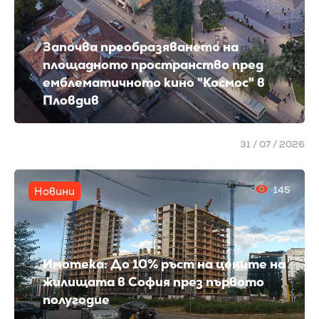
Започва преобразяването на
площадното пространство пред
емблематичното кино "Космос" в
Пловдив
31 / 07 / 2026
145
Новини
Имотека: До 10% ръст на цените на
жилищата в София през първото
полугодие