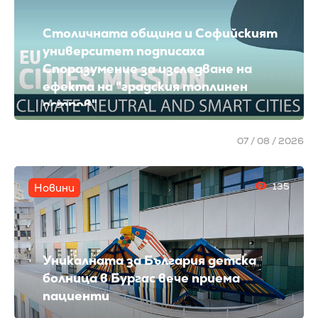
Столичната община и Софийският
университет подписаха
Споразумение за изследване на
ефекта на "градския топлинен
остров"
07 / 08 / 2026
135
Новини
Уникалната за България детска
болница в Бургас вече приема
пациенти