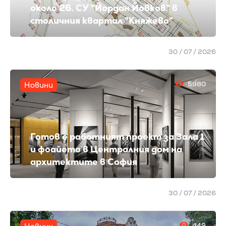
около 26. СУ "Йордан Йовков" в
столичния квартал "Княжево"
30 / 07 / 2026
5980
Новини
Готов е работният проект за Зала 1
и фоайето в Централния дом на
архитектите в София
30 / 07 / 2026
449