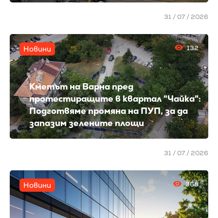
31 / 07 / 2026
132
Новини
Кметът на Варна пред
протестиращите в квартал "Чайка":
Подготвяме промяна на ПУП, за да
запазим зелените площи
31 / 07 / 2026
368
Новини