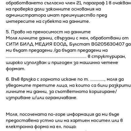
обработването съгласно член 21, параграф 1 в очакван
на проверка дали законните основания на
администратора имат преимущество пред
интересите на субекта на данните.
5. Право на преносимост на данните
Моля личните данни, свързани с мен, обработвани от
СИТИ БИЛД МЕДИЯ ЕООД, Булстат BG205630407 да
ми бъдат предадени /да бъдат предадени на
..................................................................... в структуриран,
широко използван и пригоден за машинно четене
формат.
6. Във връзка с горното искане по т. ............, моля да
уведомите третите лица, на които са били разкрити
личните ми данни, за съответното коригиране/
изтриване и/или ограничаване.
Моля, посочената по-горе информация да ми бъде
предоставена устно или на хартиен носител или в
електронна форма на ел. поща: