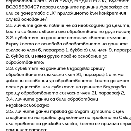
обработвани от СИТИ БИЛД МЕДИЯ ЕООД, Булстат
BG205630407 поради следните причини /загражда се
или се зачертава с „Х“ приложимото към конкретния
случай основание/:
3.1. личните данни повече не са необходими за целите,
които са били събрани или обработвани по друг начин;
3.2. субектът на данните оттегля своето съгласие,
върху което се основава обработването на данните
съгласно член 6, параграф 1, буква а) или член 9, парагр
2, буква а), и няма друго правно основание за
обработването;
3.3. субектът на данните възразява срещу
обработването съгласно член 21, параграф 1 и няма
законни основания за обработването, които да имат
преимущество, или субектът на данните възразява
срещу обработването съгласно член 21, параграф 2;
3.4. личните данни са били обработвани
незаконосъобразно;
3.5. личните данни трябва да бъдат изтрити с цел
спазването на правно задължение по правото на Съюз
или правото на държава членка, което се прилага спр
администратора;