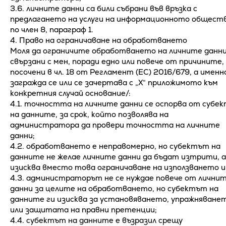
3.6. личните данни са били събрани във връзка с
предлагането на услуги на информационното общест
по член 8, параграф 1.
4. Право на ограничаване на обработването
Моля да ограничите обработването на личните данни
свързани с мен, поради едно или повече от причините,
посочени в чл. 18 от Регламент (ЕС) 2016/679, а именн
загражда се или се зачертава с „Х“ приложимото към
конкретния случай основание/:
4.1. точността на личните данни се оспорва от субе
на данните, за срок, който позволява на
администратора да провери точността на личните
данни;
4.2. обработването е неправомерно, но субектът на
данните не желае личните данни да бъдат изтрити, а
изисква вместо това ограничаване на използването и
4.3. администраторът не се нуждае повече от лични
данни за целите на обработването, но субектът на
данните ги изисква за установяването, упражняване
или защитата на правни претенции;
4.4. субектът на данните е възразил срещу