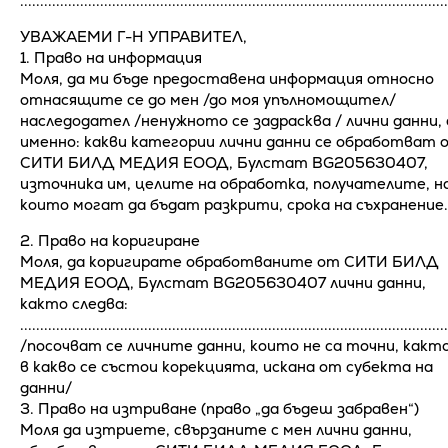
...........................................................................................................
УВАЖАЕМИ Г-Н УПРАВИТЕЛ,
1. Право на информация
Моля, да ми бъде предоставена информация относно
отнасящите се до мен /до моя упълномощител/
наследодател /ненужното се задрасква / лични данни, 
именно: какви категории лични данни се обработват 
СИТИ БИЛД МЕДИЯ ЕООД, Булстат BG205630407,
източника им, целите на обработка, получателите, н
които могат да бъдат разкрити, срока на съхранение.
2. Право на коригиране
Моля, да коригирате обработваните от СИТИ БИЛД
МЕДИЯ ЕООД, Булстат BG205630407 лични данни,
както следва:
...........................................................................................................
/посочват се личните данни, които не са точни, както
в какво се състои корекцията, искана от субекта на
данни/
3. Право на изтриване (право „да бъдеш забравен“)
Моля да изтриете, свързаните с мен лични данни,