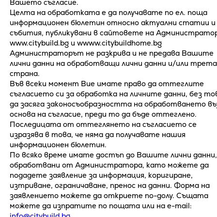
Вашето съгласие.
Целта на обработката е да получавате по ел. поща
информационен бюлетин относно актуални статии и
събития, публикувани в сайтовете на Администрато
www.citybuild.bg и wwww.citybuildhome.bg
Администраторът не разкрива и не предава Вашите
лични данни на обработващи лични данни и/или трета
страна.
Във всеки момент Вие имате право да оттеглите
съгласието си за обработка на личните данни, без то
да засяга законосъобразността на обработването въ
основа на съгласие, преди то да бъде оттеглено.
Последицата от оттеглянето на съгласието се
изразява в това, че няма да получавате нашия
информационен бюлетин.
По всяко време имате достъп до Вашите лични данни,
обработвани от Администратора, като можете да
подадете заявление за информация, коригиране,
изтриване, ограничаване, пренос на данни. Форма на
заявлението можете да откриете по-долу. Същата
можете да изпратите по пощата или на e-mail:
info@citybuild.bg