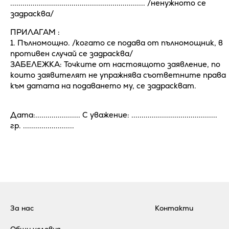
.................................................................. /ненужното се
задрасква/
ПРИЛАГАМ :
1. Пълномощно. /когато се подава от пълномощник, в
противен случай се задрасква/
ЗАБЕЛЕЖКА: Точките от настоящото заявление, по
които заявителят не упражнява съответните права
към датата на подаването му, се задраскват.
Дата:...................... С уважение: ..........................................
гр. .........................
За нас
Контакти