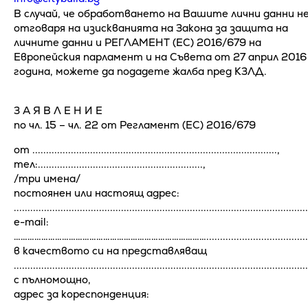
В случай, че обработването на Вашите лични данни н
отговаря на изискванията на Закона за защита на
личните данни и РЕГЛАМЕНТ (ЕС) 2016/679 на
Европейския парламент и на Съвета от 27 април 2016
година, можете да подадете жалба пред КЗЛД.
З А Я В Л Е Н И Е
по чл. 15 – чл. 22 от Регламент (ЕС) 2016/679
от .........................................................................................,
тел:............................................................,
/три имена/
постоянен или настоящ адрес:
...........................................................................................................
e-mail:
…………………………………………………………………………......................................
в качеството си на представляващ
...........................................................................................................
с пълномощно,
адрес за кореспонденция: