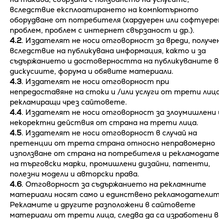
вследствие експлоатирането на компютърното
оборудване от потребителя (хардуерен или софтуере
проблем, проблем с интернет свързаност и др.).
4.2
. Издателят не носи отговорност за вреди, получе
вследствие на публикувана информация, както и за
съдържанието и достоверността на публикуваните в
дискусиите, форума и обявите материали.
4.3
. Издателят не носи отговорност при
непредоставяне на стоки и /или услуги от трети лиц
рекламиращи чрез сайтовете.
4.4
. Издателят не носи отговорност за злоумишлени 
некоректни действия от страна на трети лица.
4.5
. Издателят не носи отговорност в случай на
претенции от трета страна относно неправомерно
използване от страна на потребителя и рекламодате
на търговски марки, промишлени дизайни, патенти,
полезни модели и авторски права.
4.6
. Отговорност за съдържанието на рекламните
материали носят само и единствено рекламодателит
Рекламите и другите разположени в сайтовете
материали от трети лица, следва да са изработени в