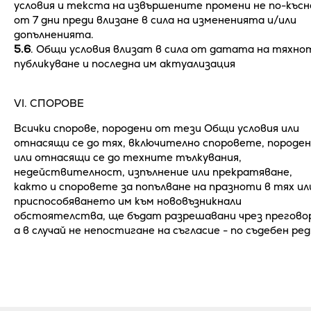
условия и текста на извършените промени не по-късн
от 7 дни преди влизане в сила на измененията и/или
допълненията.
5.6
. Общи условия влизат в сила от датата на тяхно
публикуване и последна им актуализация
VІ. СПОРОВЕ
Всички спорове, породени от тези Общи условия или
отнасящи се до тях, включително споровете, породе
или отнасящи се до техните тълкувания,
недействителност, изпълнение или прекратяване,
както и споровете за попълване на празноти в тях ил
приспособяването им към нововъзникнали
обстоятелства, ще бъдат разрешавани чрез прегово
а в случай не непостигане на съгласие - по съдебен ред