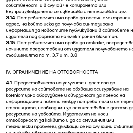
собственост, и в случай че копирането или
възпроизвеждането се извършва с нетърговска цел.
3.14
. Потребителят има право да посочи електронен
адрес, на който иска да получава синтезирана
информация за новостите публикувани в сайтовете 
издателя под формата на електронен бюлетин.
3.15
. Потребителят има право да откаже, посредств
начините предоставени от издателя получаването н
съобщенията по т. 3.7 и т. 3.8
ІV. ОГРАНИЧЕНИЕ НА ОТГОВОРНОСТТА
4.1
. Предоставянето на услугите и достъпа до
ресурсите на сайтовете не обхваща осигуряване на
компютърно оборудване и свързаност за пренос на
информационни пакети между потребителя и интерн
страницата, необходими за осъществяване достъп д
ресурсите на уебсайта. Издателят не носи
отговорност за каквито и да са смущения или
технически проблеми, дължащи се на случайни събития
на такива, свързани с ползването на услугите,