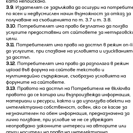
като непоискано.
3.9
. Издателят се задължава да осигури на потребит
по ясен и недвусмислен начин възможност за отказ за
получаване на съобщенията по т. 3.7 и т. 3.8.
3.10
. Потребителят има право безплатно да ползва
услугите предоставяни от сайтовете за нетърговск
цели.
3.11
. Потребителят има право на достъп в режим on-l
до услугите, при спазване на условията и изискваният
за достъп.
3.12
. Потребителят има право да разполага в режим
upload във форума на сайтове текстово и
мултимедийно съдържание, съобразно условията на
форумите на сайтовете.
3.13
. Правото на достъп на Потребителя не включва
правото да се копира или възпроизвежда информация,
материали и ресурси, както и да използува обекти на
интелектуална собственост, освен, ако се касае за
незначителен по обем информация, предназначена за
лично ползване, при условие че не се увреждат
неоправдано законните интереси на авторите или
други носители на права на интелектуална