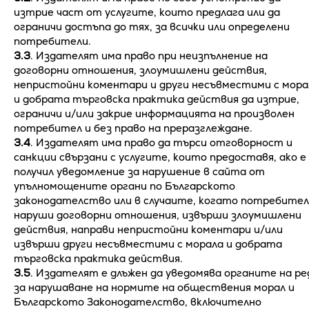
изтрие част от услугите, които предлага или да
ограничи достъпа до тях, за всички или определени
потребители.
3.3
. Издателят има право при неизпълнение на
договорни отношения, злоумишлени действия,
непристойни коментари и други несъвместими с мора
и добрата търговска практика действия да изтрие,
ограничи и/или закрие информацията на произволен
потребител и без право на преразглеждане.
3.4
. Издателят има право да търси отговорност и
санкции свързани с услугите, които предоставя, ако е
получил уведомление за нарушение в сайта от
упълномощените органи по Българското
законодателство или в случаите, когато потребител
наруши договорни отношения, извърши злоумишлени
действия, направи непристойни коментари и/или
извърши други несъвместими с морала и добрата
търговска практика действия.
3.5
. Издателят е длъжен да уведомява органите на ре
за нарушаване на нормите на обществения морал и
Българското Законодателство, включително