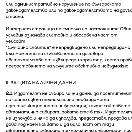
или административно нарушение по българското
законодателство или по законодателството на друг
страна.
Интернет страница по смисъла на настоящите Общ
условия означава съставна и обособена част от
уебсайт.
"Случайно събитие" е непредвидено или непредвидимо
към момента на сключването на договора
обстоятелство от извънреден характер, което прав
предоставянето на услугите обективно невъзможно;
ІІ. ЗАЩИТА НА ЛИЧНИ ДАННИ
2.1
. Издателят не събира лични данни за посетители
на сайта извън технологично необходимата
идентификационната информация, която сайтовете
автоматично събират, докато сте в тях. Издателят
не използва и няма да използва, предоставя, продава и
дава под наем каквато и да било част от тази
автоматично събирана технологична информация при