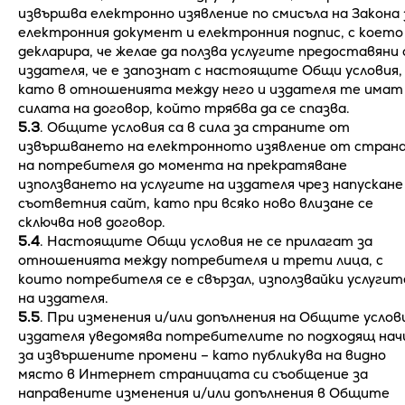
извършва електронно изявление по смисъла на Закона 
електронния документ и електронния подпис, с което
декларира, че желае да ползва услугите предоставяни
издателя, че е запознат с настоящите Общи условия,
като в отношенията между него и издателя те имат
силата на договор, който трябва да се спазва.
5.3
. Общите условия са в сила за страните от
извършването на електронното изявление от стран
на потребителя до момента на прекратяване
използването на услугите на издателя чрез напускане
съответния сайт, като при всяко ново влизане се
сключва нов договор.
5.4
. Настоящите Общи условия не се прилагат за
отношенията между потребителя и трети лица, с
които потребителя се е свързал, използвайки услугит
на издателя.
5.5
. При изменения и/или допълнения на Общите услов
издателя уведомява потребителите по подходящ нач
за извършените промени – като публикува на видно
място в Интернет страницата си съобщение за
направените изменения и/или допълнения в Общите