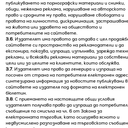
публикуването на порнографски материали и снимки,
обиди, нежелана реклама, нарушаване на авторското
право и сродните му права, нарушаване свободата и
правата на личността, дискриминация, застрашаван
на живота или здравето на обществото и
потребителите на сайтовете.
3.6
. Издателят има правото да отдава с цел продажб
сайтовете си пространство на рекламодатели и да
експонира, показва, изпраща, изпълнява, зарежда техн
реклами, и всякакви рекламни материали за собствени
цели или за целите на клиентите, които обслужва.
3.7
. Издателят има право да генерира и изпраща на
посочен от страна на потребителя електронен адрес
синтезирана информация за новостите публикувани в
сайтовете на издателя под формата на електронен
бюлетин.
3.8
. С приемането на настоящите общи условия
издателят получава право да изпраща до потребител
съобщения по смисъла на чл. 6 от Закона за
електронната търговия, като осигурява ясното и
недвусмислено разпознаване на търговското съобще