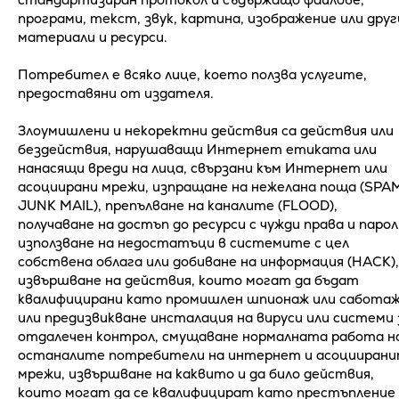
програми, текст, звук, картина, изображение или друг
материали и ресурси.
Потребител e всяко лице, което ползва услугите,
предоставяни от издателя.
Злоумишлени и некоректни действия са действия или
бездействия, нарушаващи Интернет етиката или
нанасящи вреди на лица, свързани към Интернет или
асоциирани мрежи, изпращане на нежелана поща (SPA
JUNK MAIL), препълване на каналите (FLOOD),
получаване на достъп до ресурси с чужди права и парол
използване на недостатъци в системите с цел
собствена облага или добиване на информация (HACK),
извършване на действия, които могат да бъдат
квалифицирани като промишлен шпионаж или саботаж
или предизвикване инсталация на вируси или системи 
отдалечен контрол, смущаване нормалната работа н
останалите потребители на интернет и асоцииран
мрежи, извършване на каквито и да било действия,
които могат да се квалифицират като престъпление