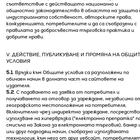
съответствие с действащото национално и
общностно законодателство в областта на защита 
индустриалната собственост, авторските права,
конкуренцията, потребителите и да са съобразени с
правилата за добросъвестна търговска практика и
добрите нрави.
V. ДЕЙСТВИЕ, ПУБЛИКУВАНЕ И ПРОМЯНА НА ОБЩИ
УСЛОВИЯ
5.1
. Връзки към Общите условия са разположени по
обичаен начин в долната част на сайтовете на
издателя.
5.2
. С подаването на заявка от потребител и
получаването на отговор за зареждане, независимо о
географското местоположение на потребителя,
включително чрез индиректно зареждане, посредств
използване на хипервръзка ("електронна препратка" п
смисъла на Закона за електронната търговия), банер 
или друг подходящ начин, съобразно използваната
технология, към него от друг уебсайт, потребителя