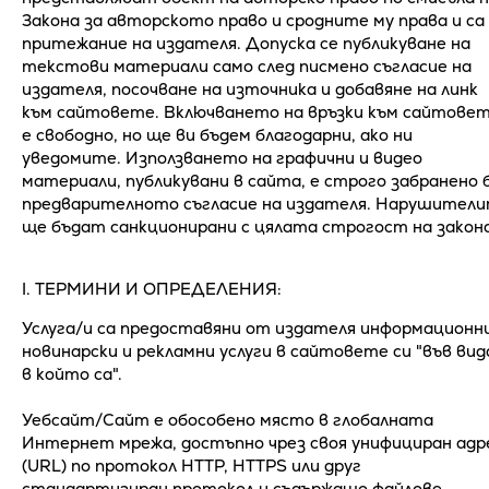
Закона за авторското право и сродните му права и са
притежание на издателя. Допуска се публикуване на
текстови материали само след писмено съгласие на
издателя, посочване на източника и добавяне на линк
към сайтовете. Включването на връзки към сайтове
е свободно, но ще ви бъдем благодарни, ако ни
уведомите. Използването на графични и видео
материали, публикувани в сайта, е строго забранено 
предварителното съгласие на издателя. Нарушител
ще бъдат санкционирани с цялата строгост на закона
І. ТЕРМИНИ И ОПРЕДЕЛЕНИЯ:
Услуга/и са предоставяни от издателя информационни
новинарски и рекламни услуги в сайтовете си "във вид
в който са".
Уебсайт/Сайт е обособено място в глобалната
Интернет мрежа, достъпно чрез своя унифициран адр
(URL) по протокол HTTP, HTTPS или друг
стандартизиран протокол и съдържащо файлове,