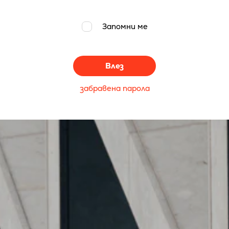
Запомни ме
Влез
забравена парола