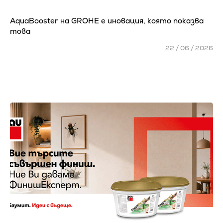
AquaBooster на GROHE e иновация, която показва
това
22 / 06 / 2026