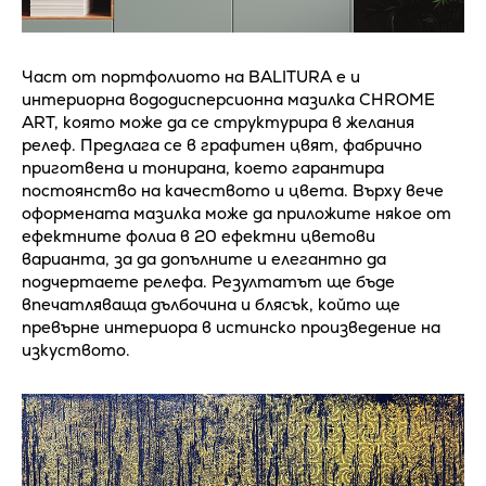
Част от портфолиото на BALITURA е и
интериорна вододисперсионна мазилка CHROME
ART, която може да се структурира в желания
релеф. Предлага се в графитен цвят, фабрично
приготвена и тонирана, което гарантира
постоянство на качеството и цвета. Върху вече
оформената мазилка може да приложите някое от
ефектните фолиа в 20 ефектни цветови
варианта, за да допълните и елегантно да
подчертаете релефа. Резултатът ще бъде
впечатляваща дълбочина и блясък, който ще
превърне интериора в истинско произведение на
изкуството.