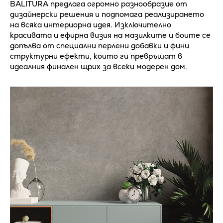
BALITURA предлага огромно разнообразие от
дизайнерски решения и подпомага реализирането
на всяка интериорна идея. Изключително
красивата и ефирна визия на мазилките и боите се
допълва от специални перлени добавки и фини
структурни ефекти, които ги превръщат в
идеалния финален щрих за всеки модерен дом.