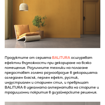
Продуктите от серията
BALITURA
осигуряват
ефектни възможности при декориране на всяко
помещение. Различните техники на полагане
предоставят голямо разнообразие в декорацията:
огледален блясък, перлен ефект, рустик,
индустриален и старинен стил, и превръщат
BALITURA в идеалната алтернатива на старите и
традиционни покрития в дизайнерските решения.