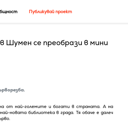
бщност
Публикувай проект
в Шумен се преобрази в мини
ърворезба.
на от най-големите и богати в страната. А на
най-новата библиотека в града. Тя обаче е далеч
ърво.