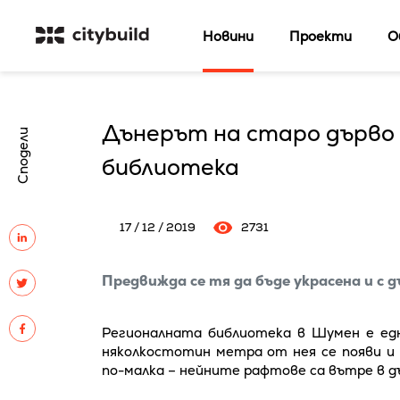
Новини
Проекти
О
Дънерът на старо дърво 
Сподели
библиотека
17 / 12 / 2019
2731
Предвижда се тя да бъде украсена и с д
Регионалната библиотека в Шумен е ед
няколкостотин метра от нея се появи и 
по-малка – нейните рафтове са вътре в д