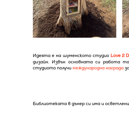
Идеята е на шуменското студио
Love 2 D
дизайн. Извън основната си работа то
студиото получи
международна награда
за
Библиотеката в дънер си има и осветлени