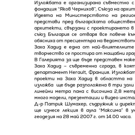
Изложбата е организирана съвместно 
фондация “Яков Чернихов”, Съюза на арх
Идеята на Министерството на регио
представи пред българската обществен
архитекти, свързани с проектирането в 
съюз България се отваря все повече к
обясниха от пресцентъра на ведомствот
Заха Хадид е една от най-влиятелните
творчество се простира от мащабни гра
В Галерията за ще бъде представен мак
Заха Хадид – съвременна сграда, в ко
департамент Herault, Франция. Изложба
проекти на Заха Хадид в областта на
изложба ще бъде разположена в три зали
линейни метра пана с височина 2,8 ме
много модели, презентации и видео инста
Д-р Патрик Шумахер, съдружник и директ
ще изнесе лекция в аула “Максима” в 
геодезия на 28 май 2007 г. от 14.00 часа.