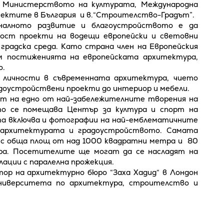
с Министерството на културата, Международна
итектите в България и в.“Строителство-Градът”.
налното развитие и благоустройството е да
ост проекти на водещи европейски и световни
градска среда. Като страна член на Европейския
ъм постиженията на европейската архитектура,
о.
 личности в съвременната архитектура, чието
доустройствени проекти до интериор и мебели.
ет на едно от най-забележителните творения на
ято се помещава Център за култура и спорт на
та включва и фотографии на най-емблематичните
 архитектурата и градоустройството. Самата
 с обща площ от над 1000 квадратни метра и 80
тра. Посетителите ще могат да се насладят на
лации с паралелна прожекция.
ор на архитектурно бюро “Заха Хадид“ в Лондон
университета по архитектура, строителство и