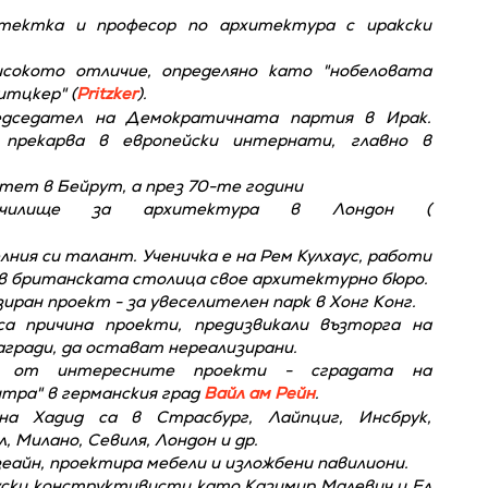
тектка и професор по архитектура с иракски
исокото отличие, определяно като "нобеловата
итцкер" (
Pritzker
).
едседател на Демократичната партия в Ирак.
прекарва в европейски интернати, главно в
тет в Бейрут, а през 70-те години
училище за архитектура в Лондон (
ия си талант. Ученичка е на Рем Кулхаус, работи
а в британската столица свое архитектурно бюро.
зиран проект - за увеселителен парк в Хонг Конг.
а причина проекти, предизвикали възторга на
агради, да остават нереализирани.
н от интересните проекти - сградата на
тра" в германския град
Вайл ам Рейн
.
на Хадид са в Страсбург, Лайпциг, Инсбрук,
, Милано, Севиля, Лондон и др.
еайн, проектира мебели и изложбени павилиони.
руски конструктивисти като Казимир Малевич и Ел