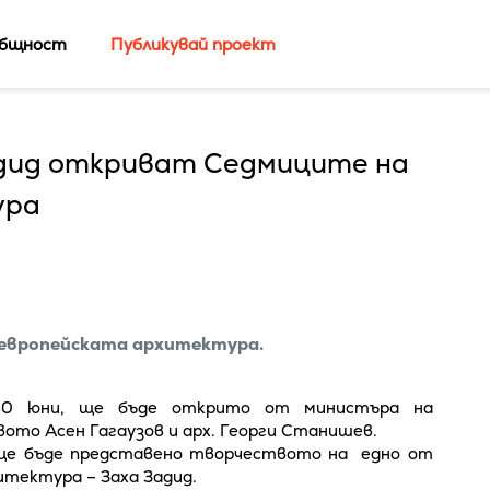
бщност
Публикувай проект
Хадид откриват Седмиците на
ура
 европейската архитектура.
30 юни, ще бъде открито от министъра на
ото Асен Гагаузов и арх. Георги Станишев.
 ще бъде представено творчеството на едно от
тектура – Заха Задид.