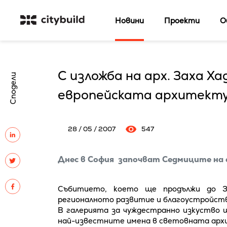
Новини
Проекти
О
С изложба на арх. Заха 
Сподели
европейската архитект
28 / 05 / 2007
547
Днес в София започват Седмиците на
Събитието, което ще продължи до 
регионалното развитие и благоустройств
В галерията за чуждестранно изкуство
най-известните имена в световната архи