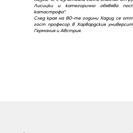
Лисицки и категорично обявява пос
катастрофа".
След края на 80-те години Хадид се от
гост професор в Харвардския универси
Германия и Австрия.