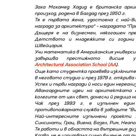
Заха Мохамед Хадид е британска архи
произход, родена в Багдад през 1950 г.
Тя е първата жена, удостоена с най-в
награда за архитектура" - наградата "Пр
Дъщеря е на бизнесмен, някогашен пр
Детството и младежките си години 
Швейцария.
Учи математика в Американския универси
завършва престижното висше 
Architectural Association School (AA
).
Още като студентка проявява изключителн
в неговото студио и през 1979 г. открив
Успех и първи награди й носи един нереали
Авангардните идеи на архитектката с
колегите от цел свят, донесли й редица н
Чак през 1993 г. е изпълнен еди
противопожарната служба в заводите "Ви
Най-интересните изпълнени проекти 
Синсинати, Грац, Виена, Базел, Рим, Неапол
Тя работи и в областта на вътрешния диз
Казва, че е изпитвала силно влияние от 