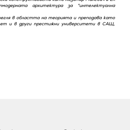
тмодерната архитектура за "интелектуална
тегля в областта на теорията и преподава като
тет и в други престижни университети в САЩ,