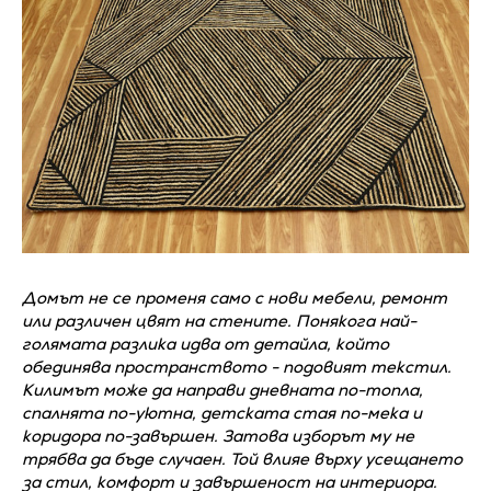
Домът не се променя само с нови мебели, ремонт
или различен цвят на стените. Понякога най-
голямата разлика идва от детайла, който
обединява пространството - подовият текстил.
Килимът може да направи дневната по-топла,
спалнята по-уютна, детската стая по-мека и
коридора по-завършен. Затова изборът му не
трябва да бъде случаен. Той влияе върху усещането
за стил, комфорт и завършеност на интериора.