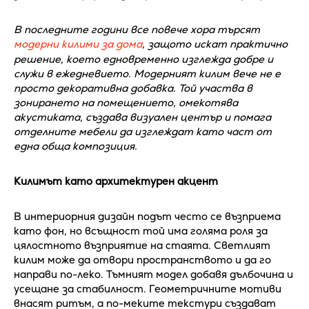
В последните години все повече хора търсят
модерни килими за дома
, защото искат практично
решение, което едновременно изглежда добре и
служи в ежедневието. Модерният килим вече не е
просто декоративна добавка. Той участва в
зонирането на помещението, омекотява
акустиката, създава визуален център и помага
отделните мебели да изглеждат като част от
една обща композиция.
Килимът като архитектурен акцент
В интериорния дизайн подът често се възприема
като фон, но всъщност той има голяма роля за
цялостното възприятие на стаята. Светлият
килим може да отвори пространството и да го
направи по-леко. Тъмният модел добавя дълбочина и
усещане за стабилност. Геометричните мотиви
внасят ритъм, а по-меките текстури създават