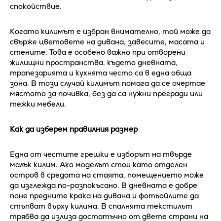
спокойствие.
Когато килимът е избран внимателно, той може да
свърже цветовете на дивана, завесите, масата и
стените. Това е особено важно при отворени
жилищни пространства, където дневната,
трапезарията и кухнята често са в една обща
зона. В този случай килимът помага да се очертае
мястото за почивка, без да са нужни прегради или
тежки мебели.
Как да изберем правилния размер
Една от честите грешки е изборът на твърде
малък килим. Ако моделът стои като отделен
остров в средата на стаята, помещението може
да изглежда по-разпокъсано. В дневната е добре
поне предните крака на дивана и фотьойлите да
стъпват върху килима. В спалнята текстилът
трябва да излиза достатъчно от двете страни на