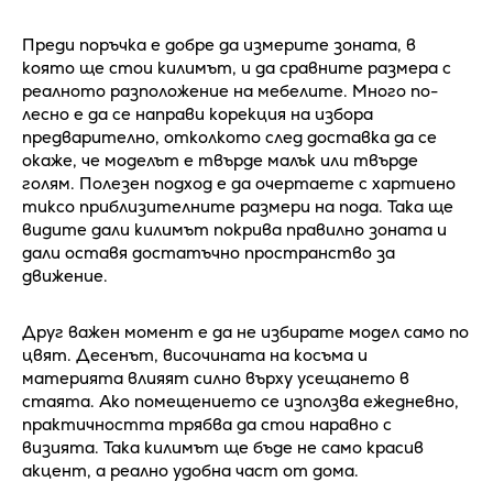
Преди поръчка е добре да измерите зоната, в
която ще стои килимът, и да сравните размера с
реалното разположение на мебелите. Много по-
лесно е да се направи корекция на избора
предварително, отколкото след доставка да се
окаже, че моделът е твърде малък или твърде
голям. Полезен подход е да очертаете с хартиено
тиксо приблизителните размери на пода. Така ще
видите дали килимът покрива правилно зоната и
дали оставя достатъчно пространство за
движение.
Друг важен момент е да не избирате модел само по
цвят. Десенът, височината на косъма и
материята влияят силно върху усещането в
стаята. Ако помещението се използва ежедневно,
практичността трябва да стои наравно с
визията. Така килимът ще бъде не само красив
акцент, а реално удобна част от дома.