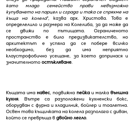
като младо семейство прави невъзможно
купуването на парцел и сграда и така се спряхме на
къща на колела
", казва арх. Христова. Това е
определелило и размера на Колелиба, за да може да
се движи по пътищата. Ограниченото
пространство е било предизвикателство, но
архитектът е успяла да се побере всичко
необходимо, без да има неприятно
клаустрофобично усещане, за което допринася и
значителното
остъкляване
.
Къщата има
навес
, подвижна
пейка
и малка
външна
кухня
. Вътре са разположени кухненски бокс,
оборудван с фурна и хладилник, бойлер и тоалетна.
Освен това къщичката на колела разполага с диван,
който се превръща в
двойно легло
.