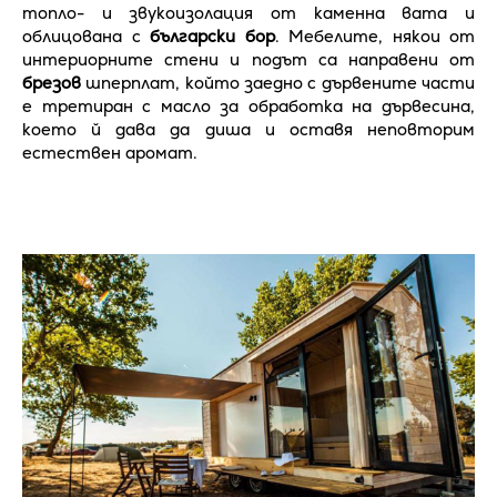
топло- и звукоизолация от каменна вата и
облицована с
български бор
. Мебелите, някои от
интериорните стени и подът са направени от
брезов
шперплат, който заедно с дървените части
е третиран с масло за обработка на дървесина,
което й дава да диша и оставя неповторим
естествен аромат.