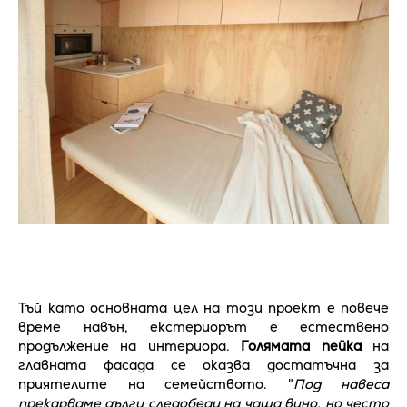
Тъй като основната цел на този проект е повече
време навън, екстериорът е естествено
продължение на интериора.
Голямата пейка
на
главната фасада се оказва достатъчна за
приятелите на семейството. "
Под навеса
прекарваме дълги следобеди на чаша вино, но често