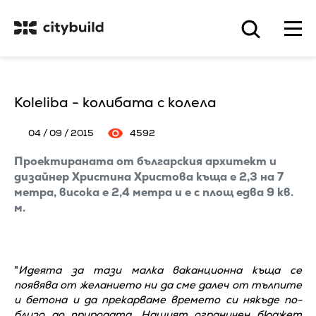
Koleliba - колибата с колела
04 / 09 / 2015
4592
Проектираната от българския архитект и
дизайнер Христина Христова къща е 2,3 на 7
метра, висока е 2,4 метра и е с площ едва 9 кв.
м.
"
Идеята за тази малка ваканционна къща се
появява от желанието ни да сме далеч от тълпите
и бетона и да прекарваме времето си някъде по-
близо до природата. Нашият ограничен бюджет