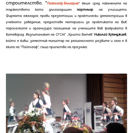
строителство. "
Пайплайф България
" беше сред поканените на
тържеството като дългогодишен
партньор
на училището.
Фирмата
ежегодно прави презентации и практически демонстрации в
учебното заведение, предоставя материали за практиката на ВиК
паралелките и организира посещение на учениците във фабриката в
Ботевград. Възпитаникът на
СГСАГ „Христо Ботев“
Николай Куюмджиев
,
който е бивш заместник-министър на регионалното развите и сега е в
екипа на "Пайплайф", също присъства на празника.