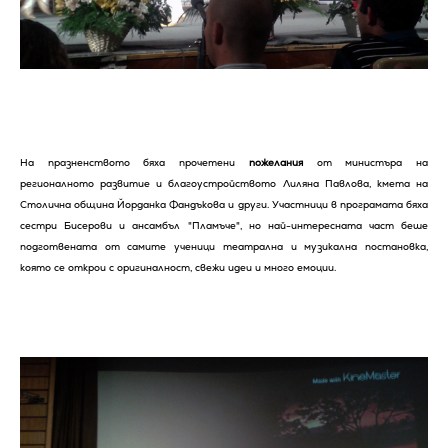
На празненството бяха прочетени
пожелания
от министъра на
регионалното развитие и благоустройството Лиляна Павлова, кмета на
Столична община Йорданка Фандъкова и други. Участници в програмата бяха
сестри Бисерови и ансамбъл "Пламъче", но най-интересната част беше
подготвената от самите ученици театрална и музикална постановка,
която се открои с оригиналност, свежи идеи и много емоции.