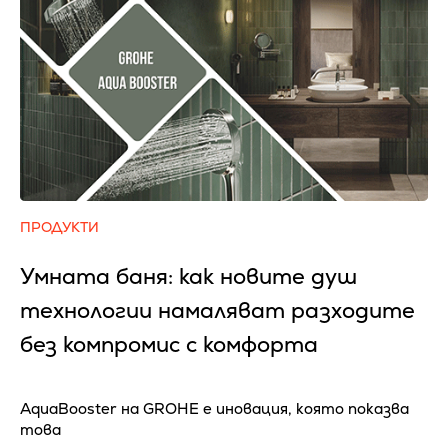
ПРОДУКТИ
Умната баня: как новите душ
технологии намаляват разходите
без компромис с комфорта
AquaBooster на GROHE e иновация, която показва
това