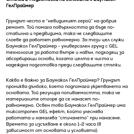
ГелПраймер
Грундът често е “невидимият герой” на добрия
ремонт. Той помага повърхността да бъде по-
стабилна и предвидима, така че следващите
слоеве да работят равномерно. За тази цел служи
Баумакол ГелПраймер - универсален грунд с GEL
технология за работа вътре и навън, подходящ за
абсорбиращи основи, когато целта е чиста и
надеждна подготовка преди следващите стъпки.
Какво е важно за Баумакол ГелПраймер? Грундът
прониква дълбоко, което подпомага укрепването на
основата. Той регулира попиваемостта, така че
материалите отгоре да се нанасят по-
равномерно. Освен това Баумакол ГелПраймер има
тиксотропен GEL ефект, който улеснява
работата и намалява “стичането” при нанасяне.
Времето за изсъхване е около 1-2 часа (в
зависимост от основата и условията).