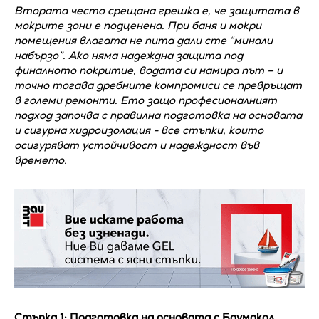
Втората често срещана грешка е, че защитата в
мокрите зони е подценена. При баня и мокри
помещения влагата не пита дали сте “минали
набързо”. Ако няма надеждна защита под
финалното покритие, водата си намира път – и
точно тогава дребните компромиси се превръщат
в големи ремонти. Ето защо професионалният
подход започва с правилна подготовка на основата
и сигурна хидроизолация - все стъпки, които
осигуряват устойчивост и надеждност във
времето.
Стъпка 1: Подготовка на основата с Баумакол