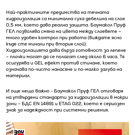
Най-практичните предимства на течната
хидроизолация са минимална суха дебелина на слоя
0,5 мм, което дава реална защита. Баумакол Пруф
ГЕЛ позволява смяна на цвета между слоевете –
много удобен контрол при работа (виждате ясно
къде сте минали при втория слой).
Хидроизолацията дава бърза готовност за лепене
– плочки могат да се полагат след около 6 часа. Тя
осигурява и GEL ефект против стичане, което
означава по-чисто нанасяне и по-малко загуба на
материал.
И още нещо важно - Баумакол Пруф ГЕЛ отговаря
на утвърдени стандарти за хидроизолации в мокри
зони – БДС EN 14891 и ETAG 022, което е сериозен
знак за надеждност при системни решения.