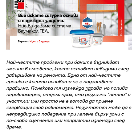
Най-честите проблеми при баните възникват
именно в слоевете, които остават невидими след
завършване на ремонта. Една от най-честите
грешки е когато основата не е подготвена
правилно. Понякога тя изглежда здрава, но попива
неравномерно, отделя прах, има различни “петна” и
участъци или просто не е готова да приеме
следващия слой равномерно. Резултатът може да е
непредвидимо поведение при лепене върху зони с
по-слабо сцепление или неприятни изненади след
време.