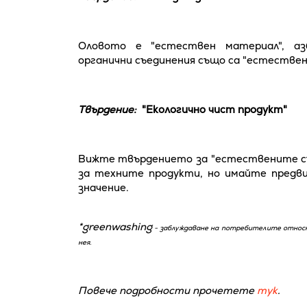
Оловото е "естествен материал", а
органични съединения също са "естестве
Твърдение:
"Екологично чист продукт"
Вижте твърдението за "естествените съ
за техните продукти, но имайте предви
значение.
*greenwashing
- заблуждаване на потребителите относно
нея.
Повече подробности прочетете
тук
.