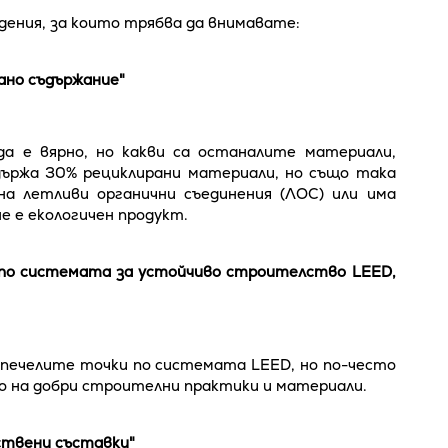
ения, за които трябва да внимавате:
ано съдържание"
а е вярно, но какви са останалите материали,
държа 30% рециклирани материали, но също така
на летливи органични съединения (ЛОС) или има
е е екологичен продукт.
 по системата за устойчиво строителство LEED,
спечелите точки по системата LEED, но по-често
о на добри строителни практики и материали.
ствени съставки"