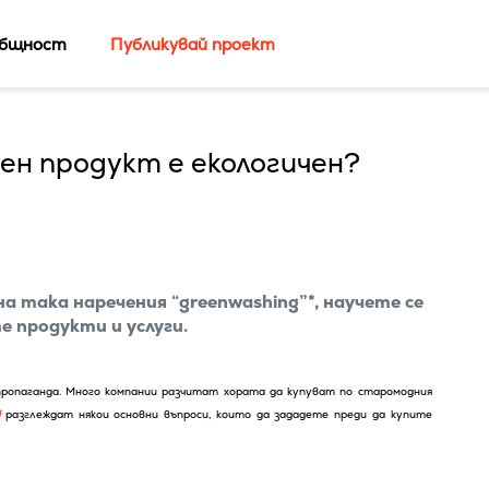
бщност
Публикувай проект
ен продукт е екологичен?
 така наречения “greenwashing”*, научете се
 продукти и услуги.
пропаганда. Много компании разчитат хората да купуват по старомодния
l
разглеждат някои основни въпроси, които да зададете преди да купите