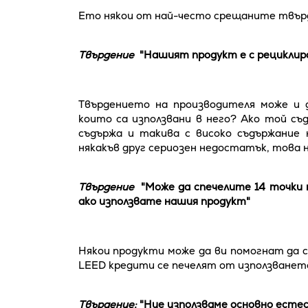
Ето някои от най-често срещаните твърд
Твърдение
"Нашият продукт е с рециклир
Твърдението на производителя може и д
които са използвани в него? Ако той съ
съдържа и такива с високо съдържание 
някакъв друг сериозен недостатък, това н
Твърдение
"Може да спечелите 14 точки
ако използвате нашия продукт"
Някои продукти може да ви помогнат да 
LEED кредити се печелят от използванет
Твърдение:
"Ние използваме основно есте