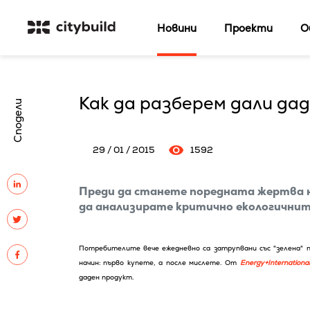
Новини
Проекти
О
Как да разберем дали дад
Сподели
29 / 01 / 2015
1592
Преди да станетe поредната жертва на
да анализирате критично екологичните
Потребителите вече ежедневно са затрупвани със "зелена" 
начин: първо купете, а после мислете. От
Energy+Internationa
даден продукт.