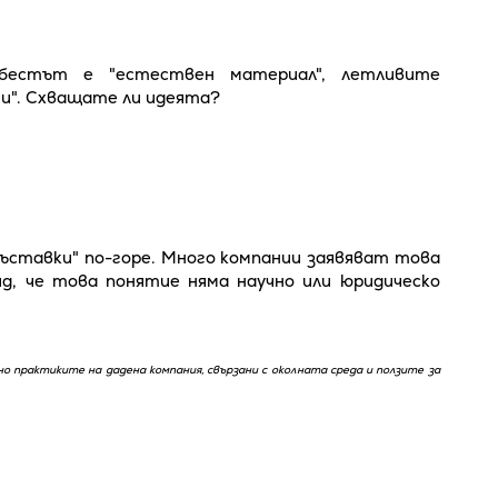
збестът е "естествен материал", летливите
ни". Схващате ли идеята?
ставки" по-горе. Много компании заявяват това
д, че това понятие няма научно или юридическо
 практиките на дадена компания, свързани с околната среда и ползите за