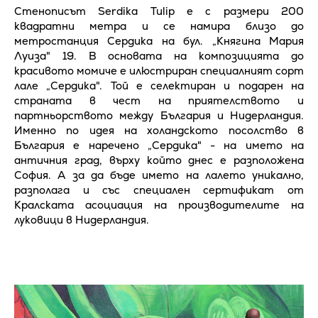
Стенописът Serdika Tulip е с размери 200
квадратни метра и се намира близо до
метростанция Сердика на бул. „Княгина Мария
Луиза" 19. В основата на композицията до
красивото момиче е илюстриран специалният сорт
лале „Сердика". Той е селектиран и подарен на
страната в чест на приятелството и
партньорството между България и Нидерландия.
Именно по идея на холандското посолство в
България е наречено „Сердика" - на името на
античния град, върху който днес е разположена
София. А за да бъде името на лалето уникално,
разполага и със специален сертификат от
Кралската асоциация на производителите на
луковици в Нидерландия.