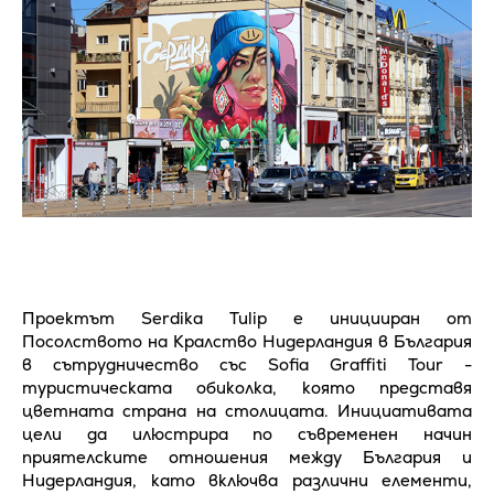
Проектът Serdika Tulip е иницииран от
Посолството на Кралство Нидерландия в България
в сътрудничество със Sofia Graffiti Tour -
туристическата обиколка, която представя
цветната страна на столицата. Инициативата
цели да илюстрира по съвременен начин
приятелските отношения между България и
Нидерландия, като включва различни елементи,