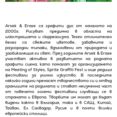
Arsek & Erase са графити дуо от началото на
2000г. Рисуват предимно в областа на
илюстрацията и сюрреализма. Техен отличителен
белег са свежите цветове, забавните и
разнородни типажи, вдъхновени от природата и
заобикалящия ги свят. През годините Arsek & Erase
участват активно в развитието на родната
графити сцена, като помагат за организирането
на Meeting of Styles, Sprite Graffiti Fest и още редица
фестивали за улично изкуство. В последните
няколко години пренасят творчеството си и отвъд
границите на родината и стават неизменна част
от повечето големи фестивали случващи се в
страната и Европа. Tворбите им могат да бъдат
видени както в България, така и в САЩ, Китай,
Тайван, Ел Салвадор, Русия и в почти всички
европейски столици.