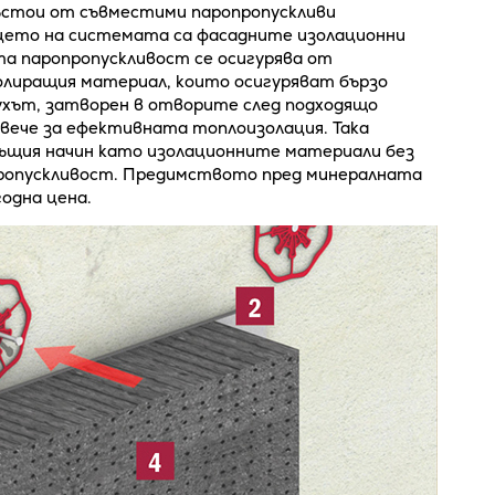
ъстои от съвместими паропропускливи
цето на системата са фасадните изолационни
та паропропускливост се осигурява от
лиращия материал, които осигуряват бързо
ухът, затворен в отворите след подходящо
овече за ефективната топлоизолация. Така
същия начин като изолационните материали без
пропускливост. Предимството пред минералната
одна цена.