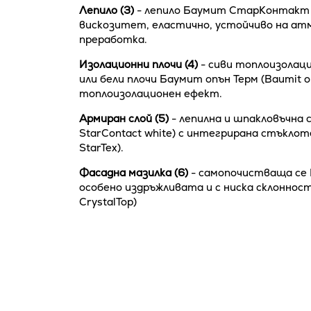
Лепило (3)
- лепило Баумит СтарКонтакт бя
вискозитет, еластично, устойчиво на атм
преработка.
Изолационни плочи (4)
- сиви топлоизолаци
или бели плочи Баумит опън Терм (Baumit
топлоизолационен ефект.
Армиран слой
(5)
- лепилна и шпакловъчна
StarContact white) с интегрирана стъкло
StarTex).
Фасадна мазилка (6)
- самопочистваща се 
особено издръжливата и с ниска склоннос
CrystalTop)