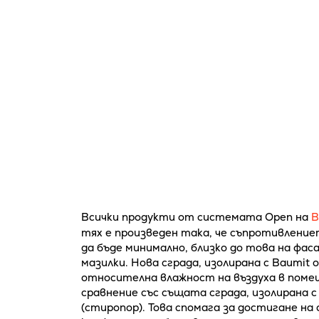
Всички продукти от системата Open на
B
тях е произведен така, че съпротивление
да бъде минимално, близко до това на фас
мазилки. Нова сграда, изолирана с Baumit 
относителна влажност на въздуха в помещ
сравнение със същата сграда, изолирана 
(стиропор). Това спомага за достигане н