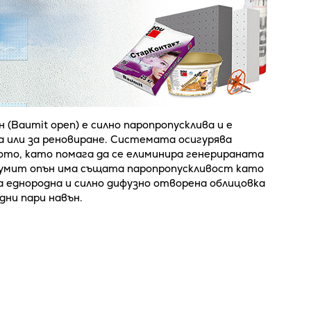
(Baumit open) е силно паропропусклива и е
да или за реновиране. Системата осигурява
ото, като помага да се елиминира генерираната
Баумит опън има същата паропропускливост като
а еднородна и силно дифузно отворена облицовка
дни пари навън.