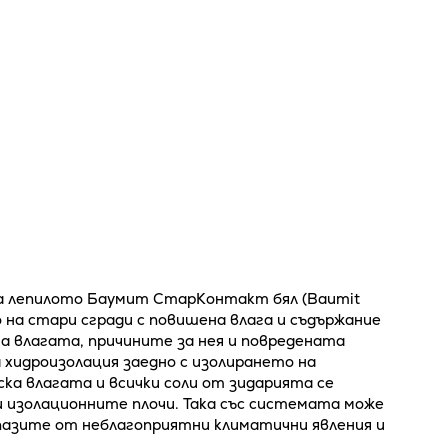
а лепилото Баумит СтарКонтакт бял (Baumit
о на стари сгради с повишена влага и съдържание
на влагата, причините за нея и повредената
 хидроизолация заедно с изолирането на
а влагата и всички соли от зидарията се
 изолационните плочи. Така със системата може
дпазите от неблагоприятни климатични явления и