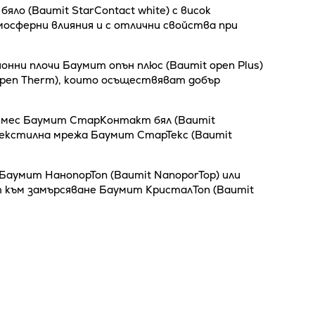
ло (Baumit StarContact white) с висок
осферни влияния и с отлични свойства при
онни плочи Баумит опън плюс (Baumit open Plus)
 open Therm), които осъществяват добър
 смес Баумит СтарКонтакт бял (Baumit
текстилна мрежа Баумит СтарТекс (Baumit
Баумит НанопорТоп (Baumit NanoporTop) или
т към замърсяване Баумит КристалТоп (Baumit