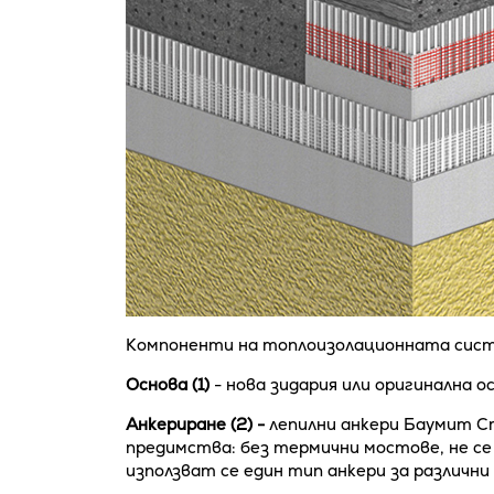
Компоненти на топлоизолационната сист
Основа (1)
- нова зидария или оригинална о
Анкериране (2) -
лепилни анкери Баумит Ст
предимства: без термични мостове, не с
използват се един тип анкери за различни