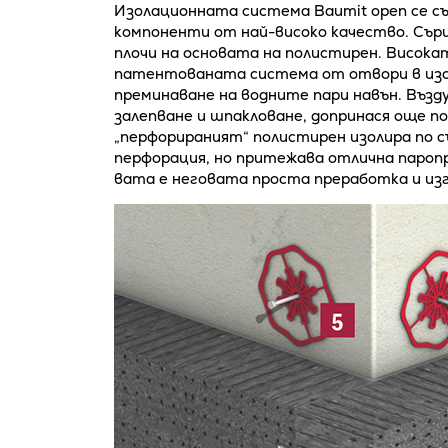
Изолационната система Baumit open се с
компоненти от най-високо качество. Сър
плочи на основата на полистирен. Висока
патентованата система от отвори в изо
преминаване на водните пари навън. Възд
залепване и шпакловане, допринася още п
„перфорираният“ полистирен изолира по 
перфорация, но притежава отлична паро
вата е неговата проста преработка и изг