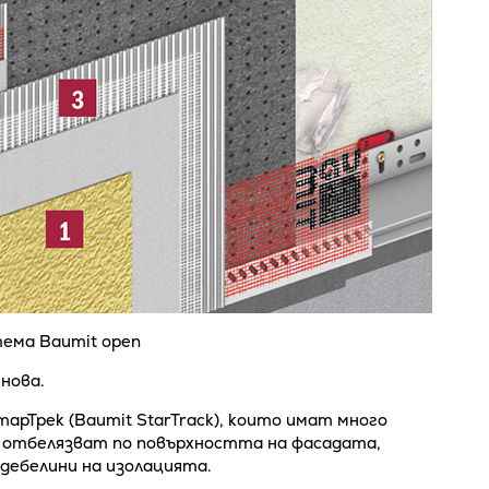
ема Baumit open
снова.
арТрек (Baumit StarTrack), които имат много
е отбелязват по повърхността на фасадата,
 дебелини на изолацията.