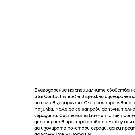
Благодарение на специалните свойства н
StarContact white) е възможно изолиранет
на соли в зидарията. След отстраняване 
мазилка, може да се направи допълнителна
сградата. Системата Баумит опън пропуск
депонират в пространството между нея и
да изолирате по-стари сгради, да ги пре
да удължите живота им.