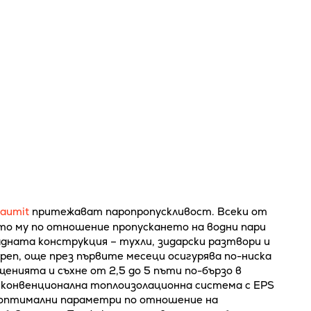
aumit
притежават паропропускливост. Всеки от
то му по отношение пропускането на водни пари
адната конструкция – тухли, зидарски разтвори и
open, още през първите месеци осигурява по-ниска
енията и съхне от 2,5 до 5 пъти по-бързо в
с конвенционална топлоизолационна система с EPS
а оптимални параметри по отношение на