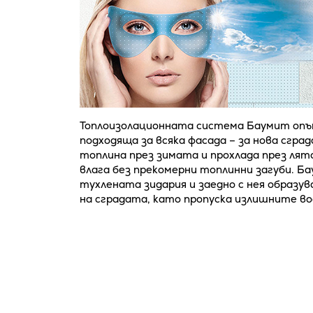
Топлоизолационната система Баумит опън 
подходяща за всяка фасада – за нова сгра
топлина през зимата и прохлада през лят
влага без прекомерни топлинни загуби. 
тухлената зидария и заедно с нея образув
на сградата, като пропуска излишните во