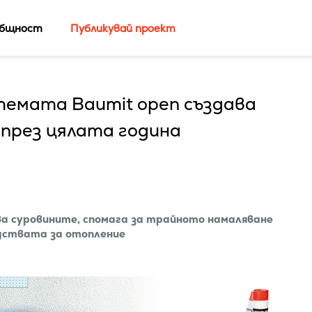
бщност
Публикувай проект
темата Baumit open създава
през цялата година
ва суровините, спомага за трайното намаляване
едствата за отопление