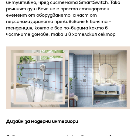
интуитивно, чрез системата SmartSwitch. Така
ръчният душ вече не е просто стандартен
елемент от оборудването, а част от
персонализираното преживяване в банята –
тенденция, която е все по-видима както в
частните домове, така и в хотелския сектор.
Дизайн за модерни интериори