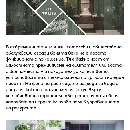
В съвременните жилищни, хотелски и обществено
обслужващи сгради банята вече не е просто
функционално помещение. Тя е важна част от
цялостното преживяване на обитателя или госта,
а все по-често – и показател за качеството,
устойчивостта и технологичната зрялост на един
проект. На фона на растящите разходи за вода и
енергия, както и на засиления фокус върху
устойчивото строителство, решенията за баня
започват да играят ключова роля в управлението
на ресурсите.