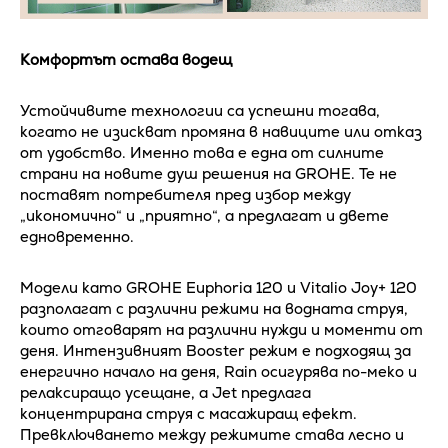
Комфортът остава водещ
Устойчивите технологии са успешни тогава,
когато не изискват промяна в навиците или отказ
от удобство. Именно това е една от силните
страни на новите душ решения на GROHE. Те не
поставят потребителя пред избор между
„икономично“ и „приятно“, а предлагат и двете
едновременно.
Модели като GROHE Euphoria 120 и Vitalio Joy+ 120
разполагат с различни режими на водната струя,
които отговарят на различни нужди и моменти от
деня. Интензивният Booster режим е подходящ за
енергично начало на деня, Rain осигурява по-меко и
релаксиращо усещане, а Jet предлага
концентрирана струя с масажиращ ефект.
Превключването между режимите става лесно и