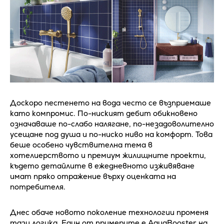
Доскоро пестенето на вода често се възприемаше
като компромис. По-ниският дебит обикновено
означаваше по-слабо налягане, по-незадоволително
усещане под душа и по-ниско ниво на комфорт. Това
беше особено чувствителна тема в
хотелиерството и премиум жилищните проекти,
където детайлите в ежедневното изживяване
имат пряко отражение върху оценката на
потребителя.
Днес обаче новото поколение технологии променя
тази логика. Един от примерите е AquaBooster на