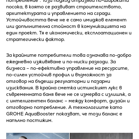
потребление". Този подход отразява по-широката
посока, в която се развиват строителството,
архитектурата и управлението на сгради.
Устойчивостта вече не е само имиджов елемент
или допълнителна стойност в комуникацията на
един проект. Тя е икономически, експлоатационен и
стратегически фактор.
За крайните потребители това означава по-добро
ежедневно изживяване и по-ниски разходи. За
бизнеса – по-ефективно управление на ресурсите,
по-силен устойчив профил и възможност за
отговор на бъдещи регулаторни и пазарни
изисквания. В крайна сметка истинският лукс в
съвременната баня вече не се измерва с излишък, а
с интелигентен баланс – между комфорт, дизайн и
отговорно потребление. А технологиите като
GROHE AquaBooster показват, че този баланс е
напълно постижим.