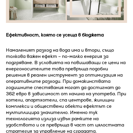
Ефективност, която се усеща в бюджета
Намаленият разход на вода има и втори, също
толкова важен ефект – по-малко енергия за
подгряване. В условията на повишаващи се цени на
енергоносителите това превръща подобни
решения в реален инструмент за оптимизация на
оперативните разходи. При домакинствата
годишните спестявания могат да достигнат до
362 евро в зависимост от начина на употреба. При
хотели, апартхотели, спа центрове, жилищни
комплекси и обществени обекти ефектът се
мултиплицира значително. Именно тук
технологията излиза извън рамките на
удобството и се превръща в част от цялостната
стратегия за управление на сградата.