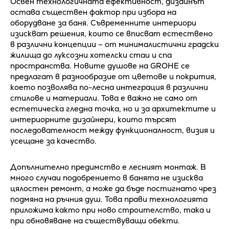
Освен технологичната ефективност, дизайнът
остава съществен фактор при избора на
оборудване за баня. Съвременните интериори
изискват решения, които се вписват естествено
в различни концепции – от минималистични градски
жилища до луксозни хотелски стаи и спа
пространства. Новите душове на GROHE се
предлагат в разнообразие от цветове и покрития,
което позволява по-лесна интеграция в различни
стилове и материали. Това е важно не само от
естетическа гледна точка, но и за архитектите и
интериорните дизайнери, които търсят
последователност между функционалност, визия и
усещане за качество.
Допълнително предимство е лесният монтаж. В
много случаи подобрението в банята не изисква
цялостен ремонт, а може да бъде постигнато чрез
подмяна на ръчния душ. Това прави технологията
приложима както при ново строителство, така и
при обновяване на съществуващи обекти.