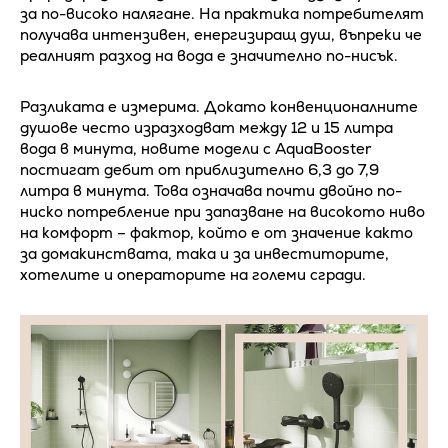
за по-високо налягане. На практика потребителят
получава интензивен, енергизиращ душ, въпреки че
реалният разход на вода е значително по-нисък.
Разликата е измерима. Докато конвенционалните
душове често изразходват между 12 и 15 литра
вода в минута, новите модели с AquaBooster
постигат дебит от приблизително 6,3 до 7,9
литра в минута. Това означава почти двойно по-
ниско потребление при запазване на високото ниво
на комфорт – фактор, който е от значение както
за домакинствата, така и за инвеститорите,
хотелите и операторите на големи сгради.