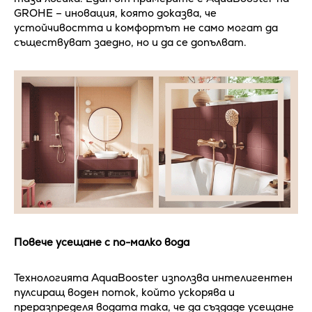
GROHE – иновация, която доказва, че
устойчивостта и комфортът не само могат да
съществуват заедно, но и да се допълват.
Повече усещане с по-малко вода
Технологията AquaBooster използва интелигентен
пулсиращ воден поток, който ускорява и
преразпределя водата така, че да създаде усещане