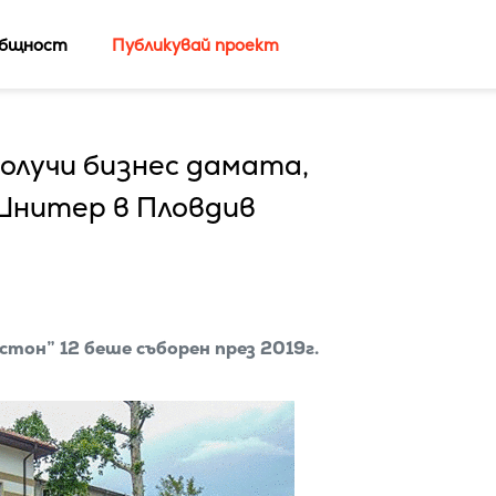
бщност
Публикувай проект
получи бизнес дамата,
Шнитер в Пловдив
тон” 12 беше съборен през 2019г.