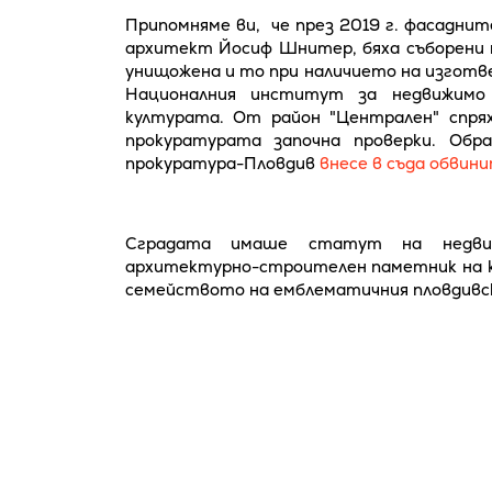
Припомняме ви, че през 2019 г. фасадни
архитект Йосиф Шнитер, бяха съборени п
унищожена и то при наличието на изготве
Националния институт за недвижимо
културата. От район "Централен" спря
прокуратурата започна проверки. Обр
прокуратура-Пловдив
внесе в съда обвин
Сградата имаше статут на недвиж
архитектурно-строителен паметник на ку
семейството на емблематичния пловдивск