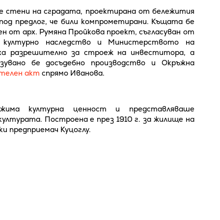
те стени на сградата, проектирана от бележития
од предлог, че били компрометирани. Къщата бе
н от арх. Румяна Пройкова проект, съгласуван от
 културно наследство и Министерството на
ха разрешително за строеж на инвеститора, а
азувано бе досъдебно производство и Окръжна
ителен акт
спрямо Иванова.
има културна ценност и представляваше
лтурата. Построена е през 1910 г. за жилище на
и предприемач Куцоглу.