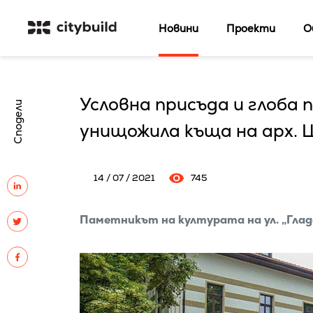
Новини
Проекти
О
Условна присъда и глоба 
Сподели
унищожила къща на арх. 
14 / 07 / 2021
745
Паметникът на културата на ул. „Гладс