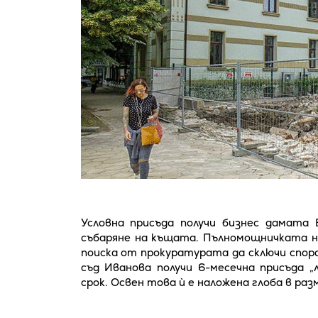
Условна присъда получи бизнес дамата 
събаряне на къщата. Пълномощничката на
поиска от прокуратурата да сключи спора
съд Иванова получи 6-месечна присъда 
срок. Освен това ѝ е наложена глоба в раз