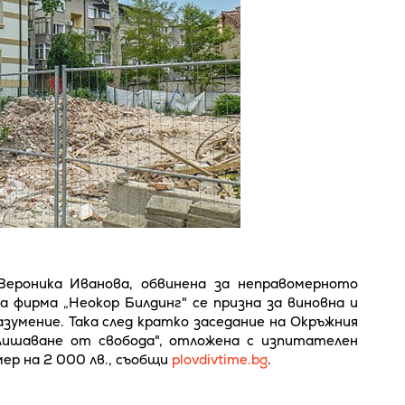
Вероника Иванова, обвинена за неправомерното
 фирма „Неокор Билдинг" се призна за виновна и
зумение. Така след кратко заседание на Окръжния
„лишаване от свобода", отложена с изпитателен
мер на 2 000 лв., съобщи
plovdivtime.bg
.