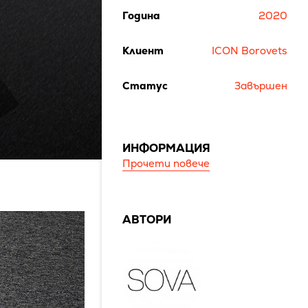
Година
2020
Клиент
ICON Borovets
Статус
Завършен
ИНФОРМАЦИЯ
Прочети повече
АВТОРИ