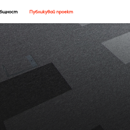
бщност
Публикувай проект