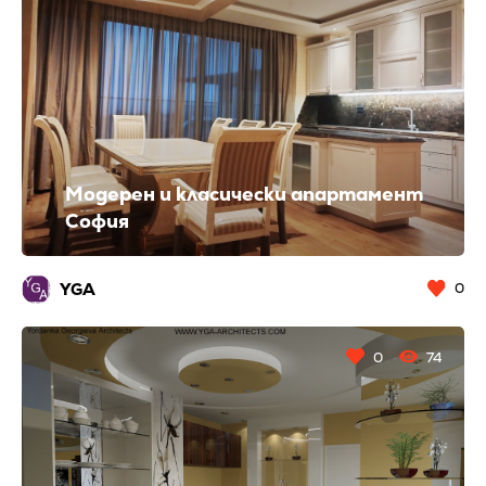
Модерен и класически апартамент
София
YGA
0
0
74