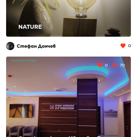
NATURE
Стефан Дончев
0
0
70