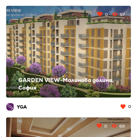
0
57
GARDEN VIEW-Малинова долина,
София
YGA
0
0
68