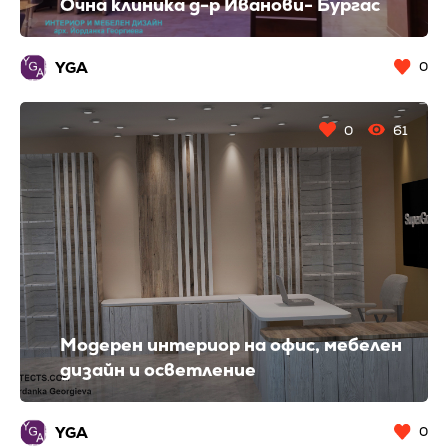
Очна клиника д-р Иванови- Бургас
YGA
0
0
61
Модерен интериор на офис, мебелен
дизайн и осветление
YGA
0