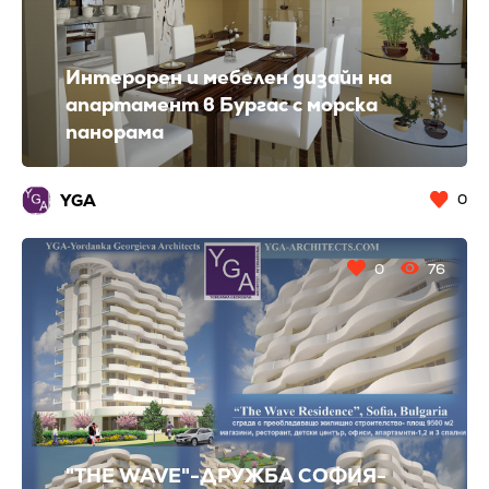
Интерорен и мебелен дизайн на
апартамент в Бургас с морска
панорама
YGA
0
0
76
"THE WAVE"-ДРУЖБА СОФИЯ-