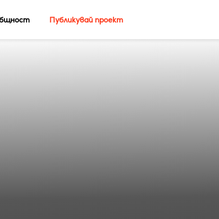
бщност
Публикувай проект