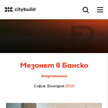
Мезонет в Банско
Апартаменти
София, България
2010