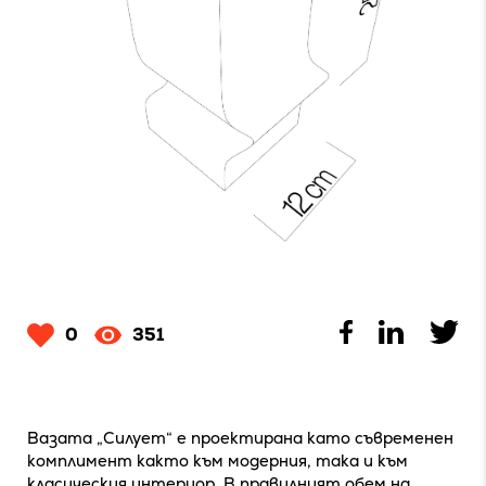
0
351
Вазата „Силует“ е проектирана като съвременен
комплимент както към модерния, така и към
класическия интериор. В правилният обем на