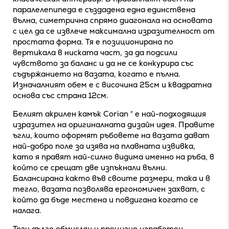
паралелепипеда е създадена една единствена
вълна, симетрична спрямо диагонала на основата
с цел да се извлече максимална изразителност от
простата форма. Тя е позиционирана по
вертикала в ниската част, за да подсили
чувството за баланс и да не се конкурира със
съдържанието на вазата, когато е пълна.
Изначалният обем е с височина 25см и квадратна
основа със страна 12см.
Белият акрилен камък Corian
®
е най-подходящия
изразител на оригиналната дизайн идея. Правите
ъгли, които оформят ръбовете на вазата дават
най-добро поле за изява на плавната извивка,
като я правят най-силно видима именно на ръба, в
който се срещат две изпъкнали вълни.
Балансирана както във своите размери, така и в
тегло, вазата позволява ергономичен захват, с
който да бъде местена и повдигана когато се
налага.
Този дълго обмислян и прецизно изработен