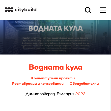
Водната кула
Концептуални проекти
Реставрации и консервации
Образователни
Димитровград, България
2023