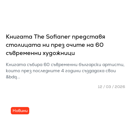
Книгата The Sofianer представя
столицата ни през очите на 60
съвременни художници
Книгата събира 60 съвременни български артисти,
които през последните 4 години създадоха свои
&bdq...
12 / 03 / 2026
Новини