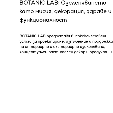
BOTANIC LAB: Озеленяването
като мисия, декорация, здраве и
функционалност
BOTANIC LAB предоставя висококачествени
услуги за проектиране, изпълнение и поддръжка
на интериорно и екстериорно озеленяване,
концептуален растителен декор и продукти и
технологични иновации в сферата. Компаният
е лидер в интериорното озеленяване на
българския пазар с над 200 клиента, повече от
25...
Интериорен дизайн
Градска среда
08 / 05 / 20