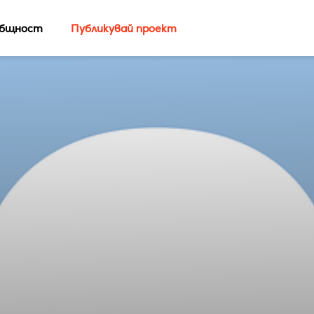
бщност
Публикувай проект