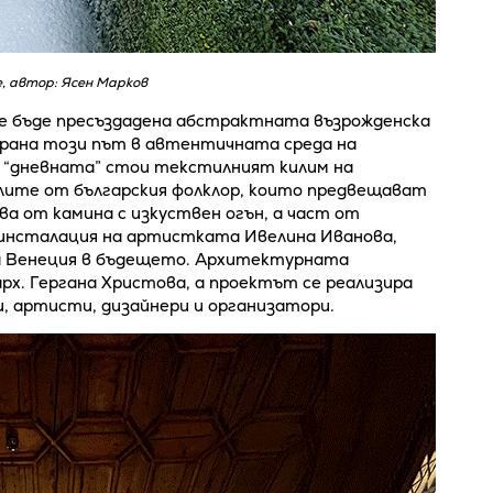
, автор: Ясен Марков
е бъде пресъздадена абстрактната възрожденска
ирана този път в автентичната среда на
а “дневната” стои текстилният килим на
лите от българския фолклор, които предвещават
а от камина с изкуствен огън, а част от
инсталация на артистката Ивелина Иванова,
а Венеция в бъдещето. Архитектурната
рх. Гергана Христова, а проектът се реализира
, артисти, дизайнери и организатори.