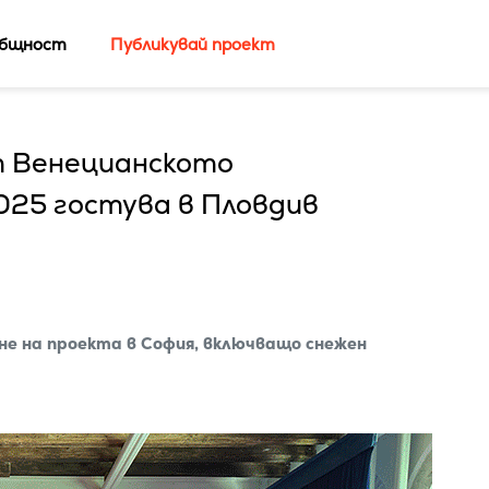
бщност
Публикувай проект
т Венецианското
025 гостува в Пловдив
е на проекта в София, включващо снежен