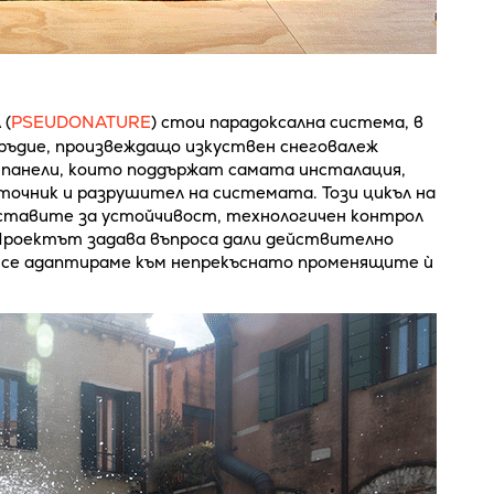
 (
PSEUDONATURE
) стои парадоксална система, в
оръдие, произвеждащо изкуствен снеговалеж
 панели, които поддържат самата инсталация,
точник и разрушител на системата. Този цикъл на
ставите за устойчивост, технологичен контрол
 Проектът задава въпроса дали действително
 се адаптираме към непрекъснато променящите ѝ