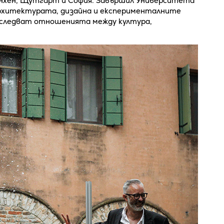
нхен, Щутгарт и София. Завършил Университета
рхитектурата, дизайна и експерименталните
зследват отношенията между култура,