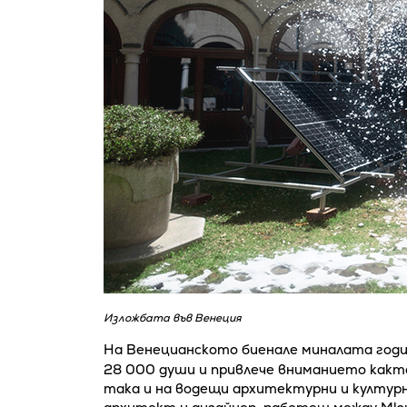
Изложбата във Венеция
На Венецианското биенале миналата год
28 000 души и привлече вниманието какт
така и на водещи архитектурни и културни