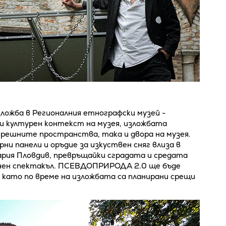
зложба в Регионалния етнографски музей -
и културен контекст на музея, изложбата
шните пространства, така и двора на музея.
и панели и оръдие за изкуствен сняг влиза в
рия Пловдив, превръщайки сградата и средата
ичен спектакъл. ПСЕВДОПРИРОДА 2.0 ще бъде
 като по време на изложбата са планирани срещи