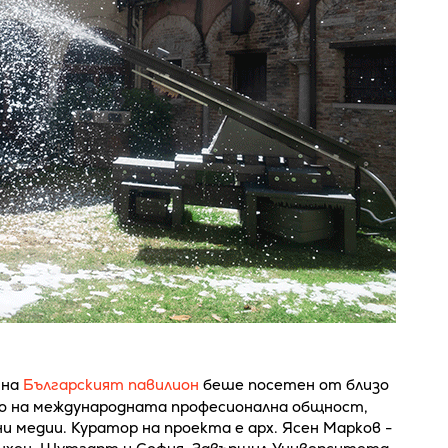
ина
Българският павилион
беше посетен от близо
о на международната професионална общност,
 медии. Куратор на проекта е арх. Ясен Марков -