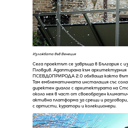
Изложбата във Венеция
Сега проектът се завръща в България с и
Пловдив. Адаптирана към архитектурния 
ПСЕВДОПРИРОДА 2.0 обхваща както вътре
Там емблематичната инсталация със соларн
директен диалог с архитектурата на Ста
около нея в част от своеобразен климат
активна платформа за срещи и разговори,
с артисти, куратори и колекционери.