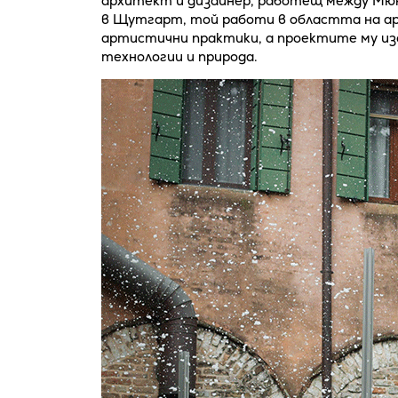
архитект и дизайнер, работещ между Мю
в Щутгарт, той работи в областта на а
артистични практики, а проектите му и
технологии и природа.