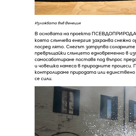
Изложбата във Венеция
В основата на проекта ПСЕВДОПРИРОДА
която слънчева енергия захранва снежно 
посред лято. Снегът затрупва соларните
превръщайки слънцето едновременно в из
самосаботиране поставя под въпрос пред
и човешка намеса в природните процеси.
контролираме природата или единствено
се сили.