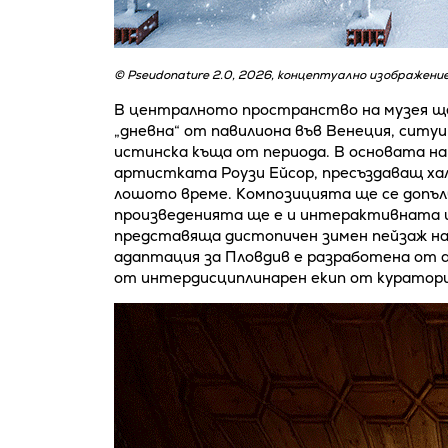
© Pseudonature 2.0, 2026, концептуално изображение
В централното пространство на музея щ
„дневна“ от павилиона във Венеция, ситу
истинска къща от периода. В основата н
артистката Роузи Ейсор, пресъздаващ ха
лошото време. Композицията ще се допълв
произведенията ще е и интерактивната 
представяща дистопичен зимен пейзаж н
адаптация за Пловдив е разработена от а
от интердисциплинарен екип от куратори