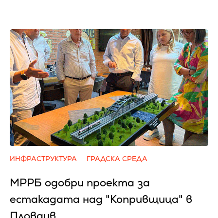
ИНФРАСТРУКТУРА
ГРАДСКА СРЕДА
МРРБ одобри проекта за
естакадата над "Копривщица" в
Пловдив