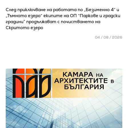
След приключване на работата по „Безименно 4“ и
„Тъмното езеро“ екипите на ОП “Паркове и градски
градини” продължават с почистването на
Скритото езеро
04 / 08 / 2026