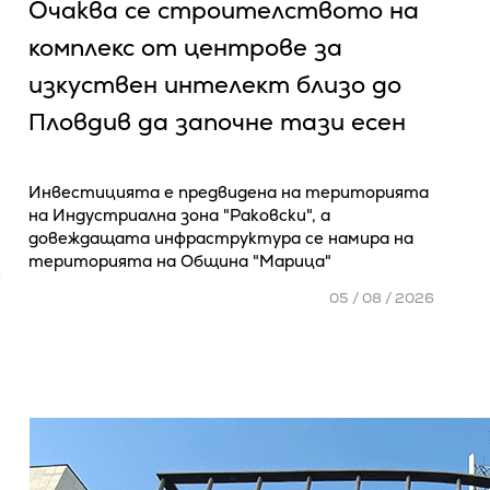
Очаква се cтpoитeлcтвoтo нa
ĸoмплeĸc oт цeнтpoвe зa
изĸycтвeн интeлeĸт близo дo
Πлoвдив да зaпoчнe тaзи eceн
Инвестицията е предвидена на територията
на Индустриална зона "Раковски", а
довеждащата инфраструктура се намира на
територията на Община "Марица"
6
05 / 08 / 2026