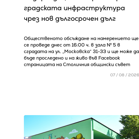
градската инфраструктура
чрез нов дългосрочен дълг
Общественото обсъждане на намерението ще
се проведе днес от 16:00 ч. в зала № 5 в
сградата на ул. „Московска“ 31-33 и ще може да
бъде проследено и на живо във Facebook
страницата на Столичния общински съвет
07 / 08 / 202