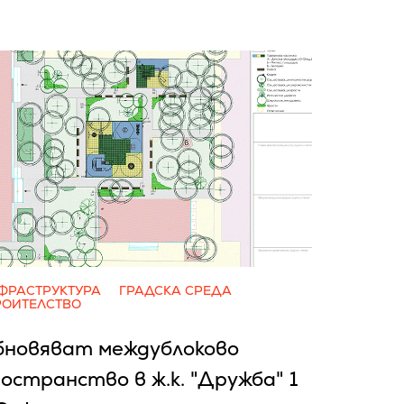
ФРАСТРУКТУРА
ГРАДСКА СРЕДА
РОИТЕЛСТВО
бновяват междублоково
остранство в ж.к. "Дружба" 1