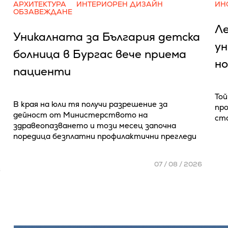
АРХИТЕКТУРА
ИНТЕРИОРЕН ДИЗАЙН
ИН
ОБЗАВЕЖДАНЕ
Л
Уникалната за България детска
у
болница в Бургас вече приема
но
пациенти
Той
В края на юли тя получи разрешение за
про
дейност от Министерството на
ст
здравеопазването и този месец започна
поредица безплатни профилактични прегледи
07 / 08 / 2026
6