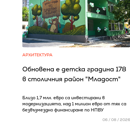
АРХИТЕКТУРА
Обновена е детска градина 178
в столичния район "Младост"
Близо 1,7 млн. евро са инвестирани в
модернизацията, над 1 милион евро от тях са
безвъзмездно финансиране по НПВУ
06 / 08 / 202