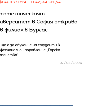
ФРАСТРУКТУРА
ГРАДСКА СРЕДА
есотехническият
ниверситет в София открива
в филиал в Бургас
 ще е за обучение на студенти в
фесионално направление „Горско
опанство“
07 / 08 / 2026