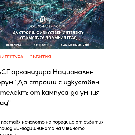
ХИТЕКТУРА
СЪБИТИЯ
АСГ организира Национален
рум "Да строиш с изкуствен
телект: от кампуса до умния
ад"
й поставя началото на поредица от събития
 повод 85-годишнината на учебното
ведение