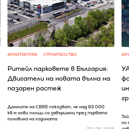
АРХИТЕКТУРА
СТРОИТЕЛСТВО
АР
Ритейл парковете в България:
У
Двигатели на новата вълна на
фо
пазарен растеж
ин
гр
Данните на CBRE показват, че над 63 000
кв.м нови площи са завършени през първата
То
половина на годината
6
по
за
05 / 08 / 2026