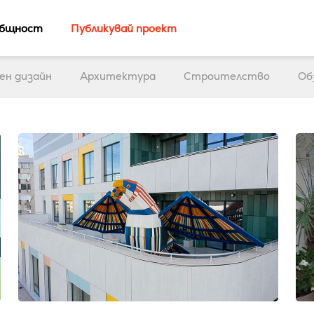
бщност
Публикувай проект
ен дизайн
Архитектура
Строителство
Об