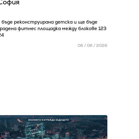
София
 бъде реконструирана детска и ще бъде
градена фитнес площадка между блокове 123
24
06 / 08 / 2026