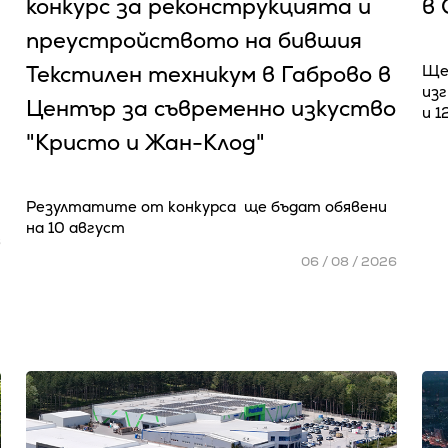
конкурс за реконструкцията и
в 
преустройството на бившия
Текстилен техникум в Габрово в
Ще
из
Център за съвременно изкуство
и 1
"Кристо и Жан-Клод"
Резултатите от конкурса ще бъдат обявени
на 10 август
6
06 / 08 / 2026