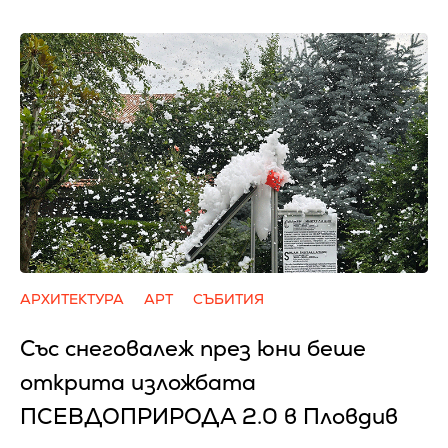
АРХИТЕКТУРА
АРТ
СЪБИТИЯ
Със снеговалеж през юни беше
открита изложбата
ПСЕВДОПРИРОДА 2.0 в Пловдив