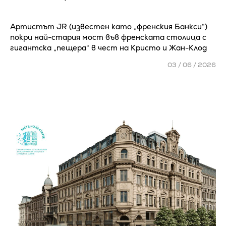
Артистът JR (известен като „френския Банкси“)
покри най-стария мост във френската столица с
гигантска „пещера“ в чест на Кристо и Жан-Клод
03 / 06 / 2026