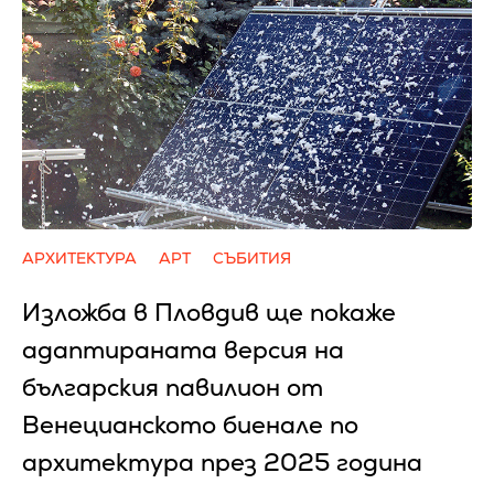
АРХИТЕКТУРА
АРТ
СЪБИТИЯ
Изложба в Пловдив ще покаже
адаптираната версия на
българския павилион от
Венецианското биенале по
архитектура през 2025 година