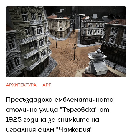
АРХИТЕКТУРА
АРТ
Пресъздадоха емблематичната
столична улица "Търговска" от
1925 година за снимките на
игралния филм "Чамкория"