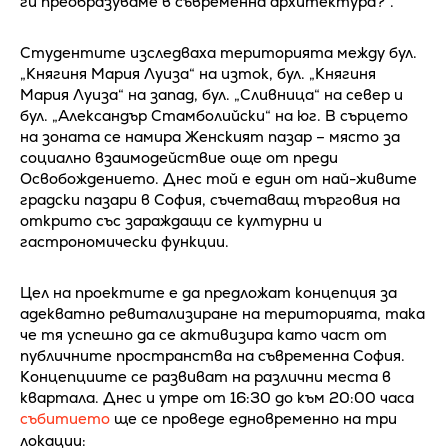
ги преобразуваме в съвременна архитектура?".
Студентите изследваха територията между бул.
„Княгиня Мария Луиза“ на изток, бул. „Княгиня
Мария Луиза“ на запад, бул. „Сливница“ на север и
бул. „Александър Стамболийски“ на юг. В сърцето
на зоната се намира Женският пазар – място за
социално взаимодействие още от преди
Освобождението. Днес той е един от най-живите
градски пазари в София, съчетаващ търговия на
открито със зараждащи се културни и
гастрономически функции.
Цел на проектите е да предложат концепция за
адекватно ревитализиране на територията, така
че тя успешно да се активизира като част от
публичните пространства на съвременна София.
Концепциите се развиват на различни места в
квартала. Днес и утре от 16:30 до към 20:00 часа
събитието
ще се проведе едновременно на три
локации: