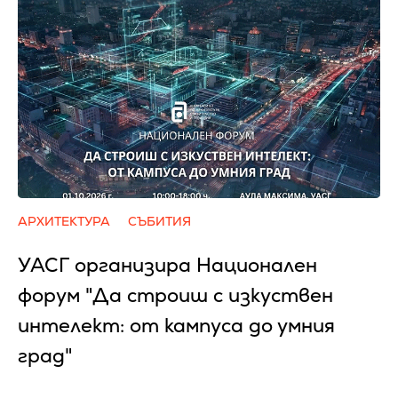
АРХИТЕКТУРА
СЪБИТИЯ
УАСГ организира Национален
форум "Да строиш с изкуствен
интелект: от кампуса до умния
град"