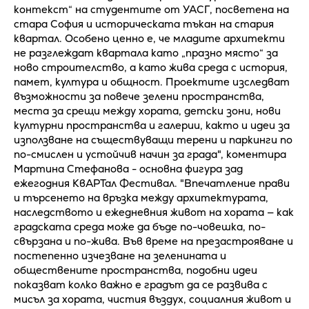
контекст“ на студентите от УАСГ, посветена на
стара София и историческата тъкан на стария
квартал. Особено ценно е, че младите архитекти
не разглеждат квартала като „празно място“ за
ново строителство, а като жива среда с история,
памет, култура и общност. Проектите изследват
възможности за повече зелени пространства,
места за срещи между хората, детски зони, нови
културни пространства и галерии, както и идеи за
използване на съществуващи терени и паркинги по
по-смислен и устойчив начин за града", коментира
Мартина Стефанова - основна фигура зад
ежегодния КвАРТал Фестивал. "Впечатление прави
и търсенето на връзка между архитектурата,
наследството и ежедневния живот на хората — как
градската среда може да бъде по-човешка, по-
свързана и по-жива. Във време на презастрояване и
постепенно изчезване на зеленината и
обществените пространства, подобни идеи
показват колко важно е градът да се развива с
мисъл за хората, чистия въздух, социалния живот и