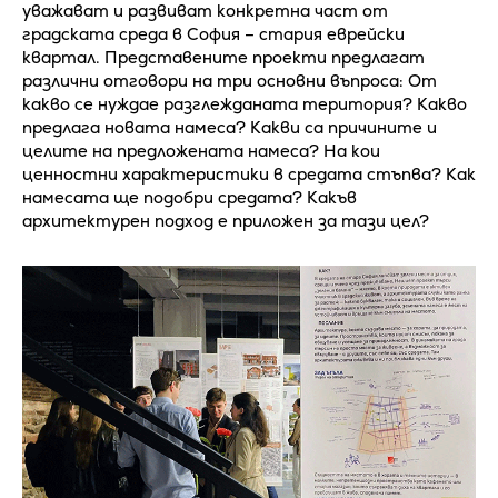
уважават и развиват конкретна част от
градската среда в София – стария еврейски
квартал. Представените проекти предлагат
различни отговори на три основни въпроса: От
какво се нуждае разглежданата територия? Какво
предлага новата намеса? Какви са причините и
целите на предложената намеса? На кои
ценностни характеристики в средата стъпва? Как
намесата ще подобри средата? Какъв
архитектурен подход е приложен за тази цел?