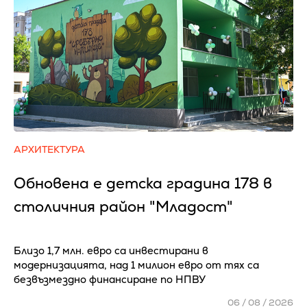
АРХИТЕКТУРА
Обновена е детска градина 178 в
столичния район "Младост"
Близо 1,7 млн. евро са инвестирани в
модернизацията, над 1 милион евро от тях са
безвъзмездно финансиране по НПВУ
06 / 08 / 2026