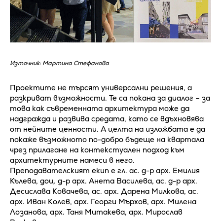
Източник: Мартина Стефанова
Проектите не търсят универсални решения, а
разкриват възможности. Те са покана за диалог – за
това как съвременната архитектура може да
надгражда и развива средата, като се вдъхновява
от нейните ценности. А целта на изложбата е да
покаже възможното по-добро бъдеще на квартала
чрез прилагане на контекстуален подход към
архитектурните намеси в него.
Преподавателският екип е гл. ас. д-р арх. Емилия
Кълева, доц. д-р арх. Анета Василева, ас. д-р арх.
Десислава Ковачева, ас. арх. Дарена Милкова, ас.
арх. Иван Колев, арх. Георги Мърхов, арх. Милена
Лозанова, арх. Таня Митакева, арх. Мирослав