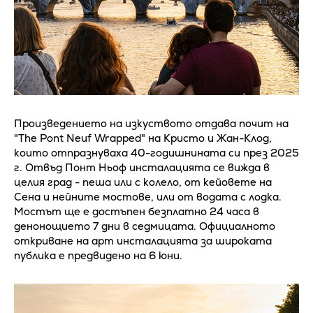
Произведението на изкуството отдава почит на
"The Pont Neuf Wrapped" на Кристо и Жан-Клод,
които отпразнуваха 40-годишнината си през 2025
г. Отвъд Понт Ньоф инсталацията се вижда в
целия град - пеша или с колело, от кейовете на
Сена и нейните мостове, или от водата с лодка.
Мостът ще е достъпен безплатно 24 часа в
денонощието 7 дни в седмицата. Официалното
откриване на арт инсталацията за широката
публика е предвидено на 6 юни.