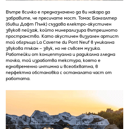
Вътре всичко е предназначено да ви накара да
забравите, че пресичате мост. Томас Бангалтер
(бивш Дафт Пънк) създава електро-акустичен
звуков пейзаж, който минерализира вътрешното
пространство. Като акустичен визуален артист
той обгръща La Caverne du Pont Neuf в уникална
звукова тъкан – звук, но не съвсем музика.
Работейки от концептуална и радикална гледна
точка, той изработва текстура, която е
едновременно интимна и всеобхватна, в
перфектна обстановка с останалата част от
работата.