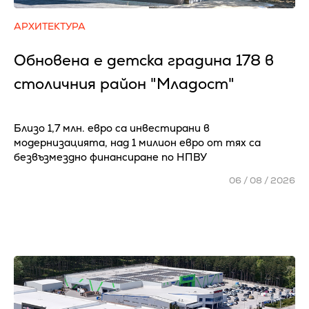
АРХИТЕКТУРА
Обновена е детска градина 178 в
столичния район "Младост"
Близо 1,7 млн. евро са инвестирани в
модернизацията, над 1 милион евро от тях са
безвъзмездно финансиране по НПВУ
06 / 08 / 2026