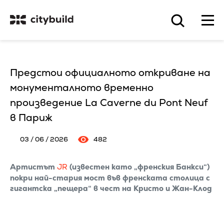
Предстои официалното откриване на
монументалното временно
произведение La Caverne du Pont Neuf
в Париж
03 / 06 / 2026
482
Артистът
JR
(известен като „френския Банкси“)
покри най-стария мост във френската столица с
гигантска „пещера“ в чест на Кристо и Жан-Клод