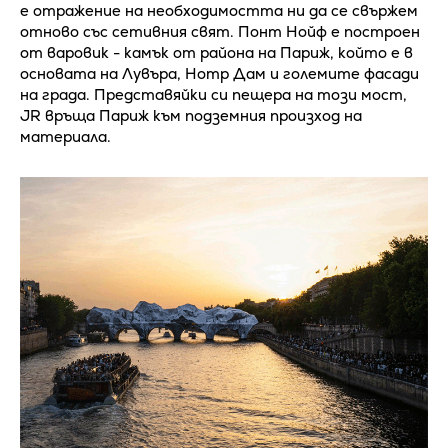
е отражение на необходимостта ни да се свържем
отново със сетивния свят. Понт Нойф е построен
от варовик - камък от района на Париж, който е в
основата на Лувъра, Нотр Дам и големите фасади
на града. Представяйки си пещера на този мост,
JR връща Париж към подземния произход на
материала.