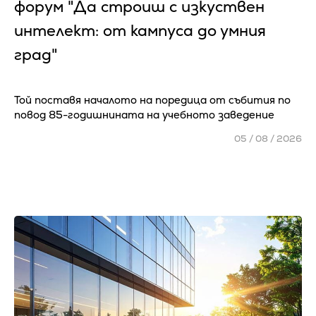
форум "Да строиш с изкуствен
интелект: от кампуса до умния
град"
Той поставя началото на поредица от събития по
повод 85-годишнината на учебното заведение
05 / 08 / 2026