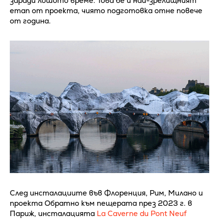
заради лошото време. Това бе и най-зрелищният
етап от проекта, чиято подготовка отне повече
от година.
След инсталациите във Флоренция, Рим, Милано и
проекта Обратно към пещерата през 2023 г. в
Париж, инсталацията
La Caverne du Pont Neuf