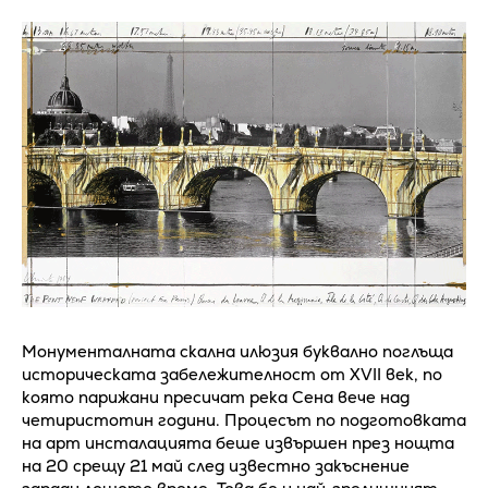
Монументалната скална илюзия буквално поглъща
историческата забележителност от XVII век, по
която парижани пресичат река Сена вече над
четиристотин години. Процесът по подготовката
на арт инсталацията беше извършен през нощта
на 20 срещу 21 май след известно закъснение