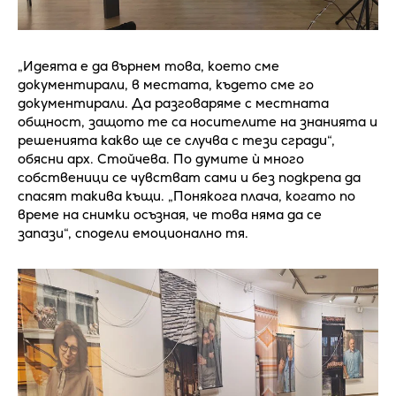
„Идеята е да върнем това, което сме
документирали, в местата, където сме го
документирали. Да разговаряме с местната
общност, защото те са носителите на знанията и
решенията какво ще се случва с тези сгради“,
обясни арх. Стойчева. По думите ѝ много
собственици се чувстват сами и без подкрепа да
спасят такива къщи. „Понякога плача, когато по
време на снимки осъзная, че това няма да се
запази“, сподели емоционално тя.