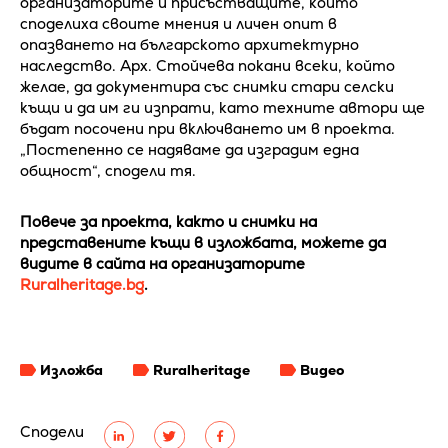
организаторите и присъстващите, които
споделиха своите мнения и личен опит в
опазването на българското архитектурно
наследство. Арх. Стойчева покани всеки, който
желае, да документира със снимки стари селски
къщи и да им ги изпрати, като техните автори ще
бъдат посочени при включването им в проекта.
„Постепенно се надяваме да изградим една
общност“, сподели тя.
Повече за проекта, както и снимки на
представените къщи в изложбата, можете да
видите в сайта на организаторите
Ruralheritage.bg
.
Изложба
Ruralheritage
Видео
Сподели