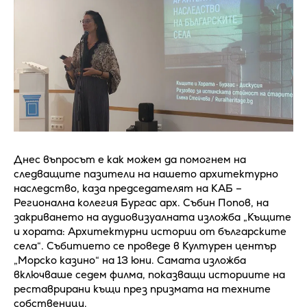
Днес въпросът е как можем да помогнем на
следващите пазители на нашето архитектурно
наследство, каза председателят на КАБ –
Регионална колегия Бургас арх. Събин Попов, на
закриването на аудиовизуалната изложба „Къщите
и хората: Архитектурни истории от българските
села“. Събитието се проведе в Културен център
„Морско казино“ на 13 юни. Самата изложба
включваше седем филма, показващи историите на
реставрирани къщи през призмата на техните
собственици.