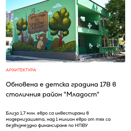
АРХИТЕКТУРА
Обновена е детска градина 178 в
столичния район "Младост"
Близо 1,7 млн. евро са инвестирани в
модернизацията, над 1 милион евро от тях са
безвъзмездно финансиране по НПВУ