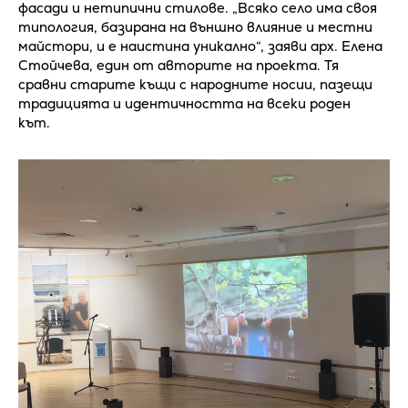
фасади и нетипични стилове. „Всяко село има своя
типология, базирана на външно влияние и местни
майстори, и е наистина уникално“, заяви арх. Елена
Стойчева, един от авторите на проекта. Тя
сравни старите къщи с народните носии, пазещи
традицията и идентичността на всеки роден
кът.