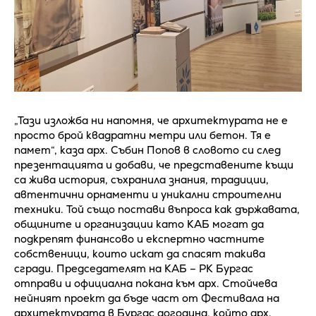
„Тази изложба ни напомня, че архитектурата не е
просто брой квадратни метри или бетон. Тя е
памет“, каза арх. Събин Попов в словото си след
презентацията и добави, че представените къщи
са жива история, съхранила знания, традиции,
автентични орнаменти и уникални строителни
техники. Той също постави въпроса как държавата,
общините и организации като КАБ могат да
подкрепят финансово и експертно частните
собственици, които искат да спасят такива
сгради. Председателят на КАБ – РК Бургас
отправи и официална покана към арх. Стойчева
нейният проект да бъде част от Фестивала на
архитектурата в Бургас догодина, който арх.