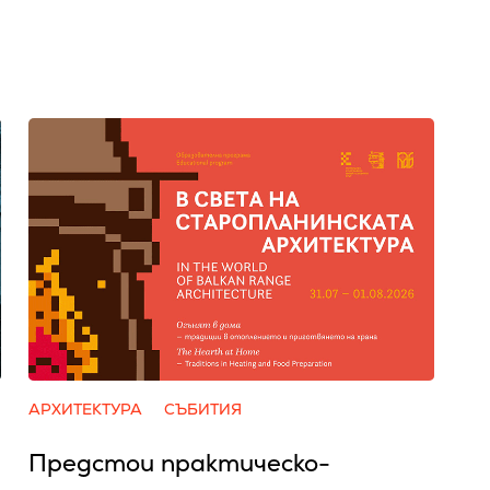
АРХИТЕКТУРА
СЪБИТИЯ
Предстои практическо-