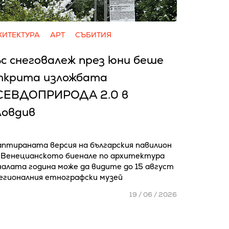
ХИТЕКТУРА
АРТ
СЪБИТИЯ
с снеговалеж през юни беше
ткрита изложбата
СЕВДОПРИРОДА 2.0 в
ловдив
аптираната версия на българския павилион
 Венецианското биенале по архитектура
алата година може да видите до 15 август
Регионалния етнографски музей
19 / 06 / 2026