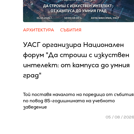
АРХИТЕКТУРА
СЪБИТИЯ
УАСГ организира Национален
форум "Да строиш с изкуствен
интелект: от кампуса до умния
град"
Той поставя началото на поредица от събития
по повод 85-годишнината на учебното
заведение
05 / 08 / 202