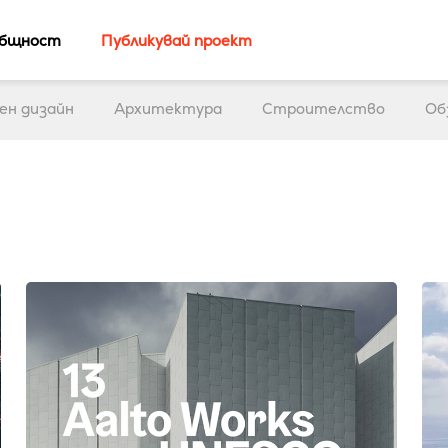
бщност
Публикувай проект
ен дизайн
Архитектура
Строителство
Об