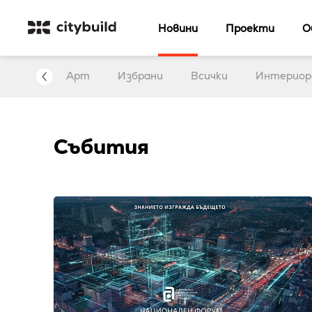
Новини
Проекти
О
нтервю
Арт
Избрани
Всички
Интериор
Събития