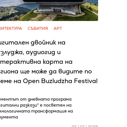
ХИТЕКТУРА
СЪБИТИЯ
АРТ
игитален двойник на
злуджа, аудиогид и
нтерактивна карта на
гиона ще може да видите по
еме на Open Buzludzha Festival
ементът от дневната програма
гитални разкази" е посветен на
хнологичната трансформация на
нумента
22 / 07 / 2026