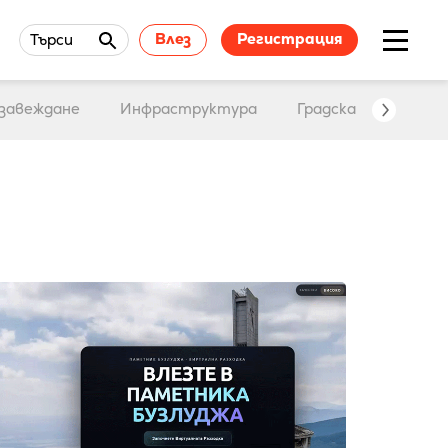
Влез
Регистрация
Търси
завеждане
Инфраструктура
Градска среда