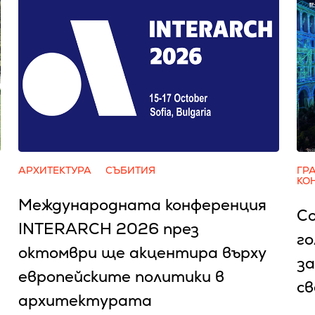
АРХИТЕКТУРА
СЪБИТИЯ
ГР
КО
Международната конференция
Со
INTERARCH 2026 през
го
октомври ще акцентира върху
за
европейските политики в
с
архитектурата