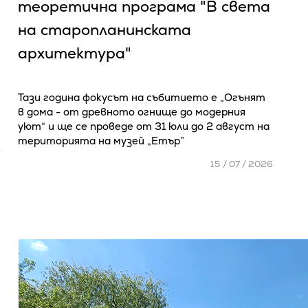
теоретична програма "В света
на старопланинската
архитектура"
Тази година фокусът на събитието е „Огънят
в дома - от древното огнище до модерния
уют“ и ще се проведе от 31 юли до 2 август на
територията на музей „Етър”
6
15 / 07 / 2026