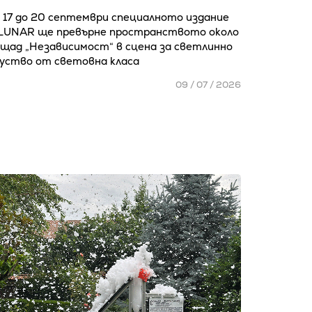
 17 до 20 септември специалното издание
 LUNAR ще превърне пространството около
ощад „Независимост“ в сцена за светлинно
куство от световна класа
09 / 07 / 2026