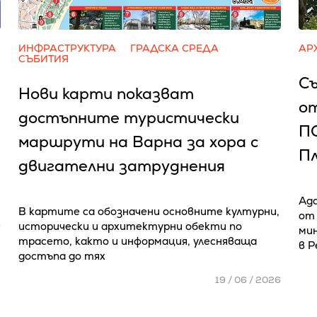
ИНФРАСТРУКТУРА
ГРАДСКА СРЕДА
АР
СЪБИТИЯ
Съ
Нови карти показват
о
достъпните туристически
П
маршрути на Варна за хора с
П
двигателни затруднения
Ад
В картите са обозначени основните културни,
от
6
исторически и архитектурни обекти по
мин
трасето, както и информация, улесняваща
в 
достъпа до тях
19 / 06 / 2026