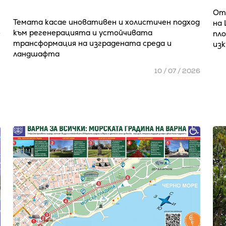
От
Темата касае иновативен и холистичен подход
на
към регенерацията и устойчивата
6
пл
трансформация на изградената среда и
из
ландшафта
10 / 07 / 2026