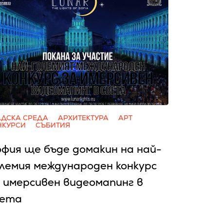
АДСКА СРЕДА
АРХИТЕКТУРА
АРТ
НКУРСИ
СЪБИТИЯ
фия ще бъде домакин на най-
лемия международен конкурс
 имерсивен видеомапинг в
вета