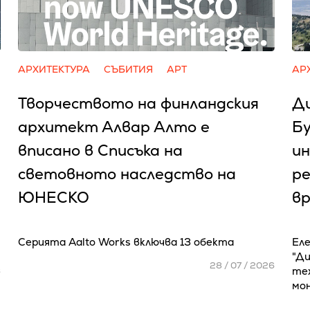
АРХИТЕКТУРА
СЪБИТИЯ
АРТ
АР
Творчеството на финландския
Д
архитект Алвар Алто е
Бу
вписано в Списъка на
и
световното наследство на
ре
ЮНЕСКО
вр
Серията Aalto Works включва 13 обекта
Ел
"Ди
28 / 07 / 2026
те
6
мо