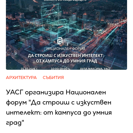
АРХИТЕКТУРА
СЪБИТИЯ
УАСГ организира Национален
форум "Да строиш с изкуствен
интелект: от кампуса до умния
град"