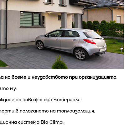
а на време и неудобството при организацията:
ето му.
ждане на нова фасада материали.
ерти в полагането на топлоизолация.
ионна система Bio Clima.