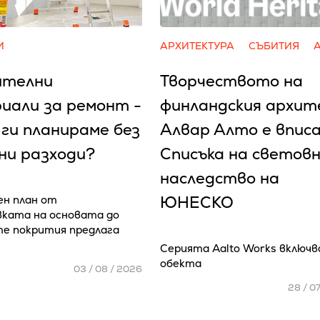
И
АРХИТЕКТУРА
СЪБИТИЯ
телни
Творчеството на
иали за ремонт -
финландския архи
 ги планираме без
Алвар Алто е вписа
ни разходи?
Списъка на светов
наследство на
ЮНЕСКО
н план от
ката на основата до
е покрития предлага
Серията Aalto Works включв
обекта
03 / 08 / 2026
28 / 0