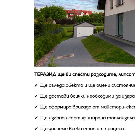
ТЕРАЗИД ще ви спести разходите, липсат
✔ Ще огледа обекта и ще оцени състояни
✔ Ще достави всички необходими за изгра
✔ Ще сформира бригада от майстори-експ
✔ Ще изгради сертифицирана топлоизолац
✔ Ще заснеме всеки етап от процеса.