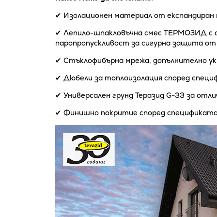
✔ Изолационен материал от експандиран
✔ Лепило-шпакловъчна смес ТЕРМОЗИД с о
паропропускливост за сигурна защита от
✔ Стъклофибърна мрежа, допълнително ук
✔ Дюбели за топлоизолация според специ
✔ Универсален грунд Теразид G-33 за отли
✔ Финишно покритие според спецификата