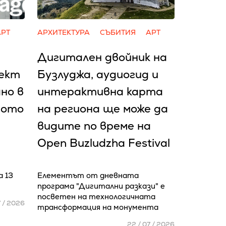
АРТ
АРХИТЕКТУРА
СЪБИТИЯ
АРТ
Дигитален двойник на
тект
Бузлуджа, аудиогид и
но в
интерактивна карта
ното
на региона ще може да
видите по време на
Open Buzludzha Festival
а 13
Елементът от дневната
програма "Дигитални разкази" е
посветен на технологичната
7 / 2026
трансформация на монумента
22 / 07 / 2026