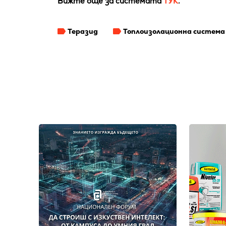
Вижте още за системата
ТУК
.
Теразид
Топлоизолационна система 