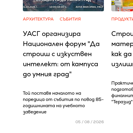
АРХИТЕКТУРА
СЪБИТИЯ
ПРОДУКТ
УАСГ организира
Строи
Национален форум "Да
матер
строиш с изкуствен
как да
интелект: от кампуса
излиш
до умния град"
Практиче
подготов
Той поставя началото на
финалнит
поредица от събития по повод 85-
"Теразид"
годишнината на учебното
заведение
05 / 08 / 2026