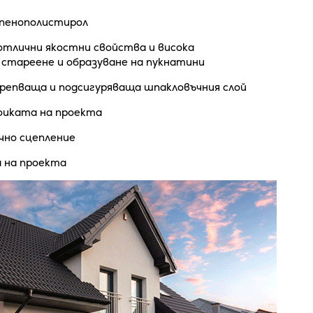
 пенополистирол
тлични якостни свойства и висока
 стареене и образуване на пукнатини
репваща и подсигуряваща шпакловъчния слой
фиката на проекта
чно сцепление
 на проекта