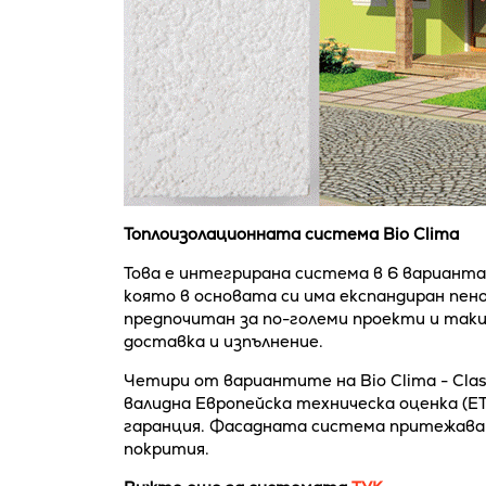
Топлоизолационната система Bio Clima
Това е интегрирана система в 6 варианта
която в основата си има експандиран пен
предпочитан за по-големи проекти и таки
доставка и изпълнение.
Четири от вариантите на Bio Clima - Clas
валидна Европейска техническа оценка (ET
гаранция. Фасадната система притежава
покрития.