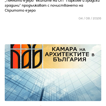
„Тъмното езеро“ екипите на ОП “Паркове и градски
градини” продължават с почистването на
Скритото езеро
04 / 08 / 2026