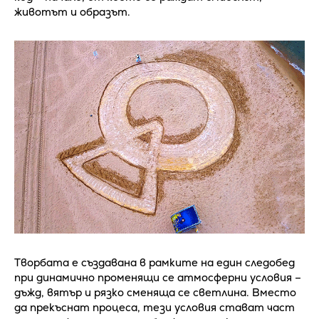
животът и образът.
Творбата е създавана в рамките на един следобед
при динамично променящи се атмосферни условия –
дъжд, вятър и рязко сменяща се светлина. Вместо
да прекъснат процеса, тези условия стават част