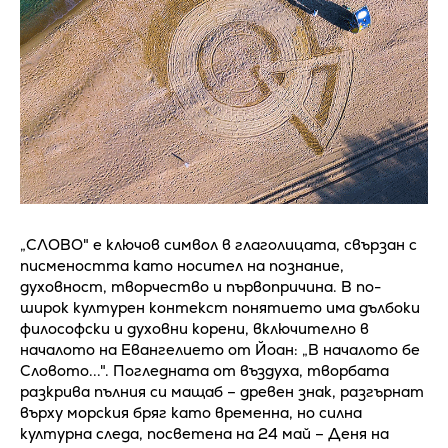
„СЛОВО" е ключов символ в глаголицата, свързан с
писмеността като носител на познание,
духовност, творчество и първопричина. В по-
широк културен контекст понятието има дълбоки
философски и духовни корени, включително в
началото на Евангелието от Йоан: „В началото бе
Словото...". Погледната от въздуха, творбата
разкрива пълния си мащаб – древен знак, разгърнат
върху морския бряг като временна, но силна
културна следа, посветена на 24 май – Деня на