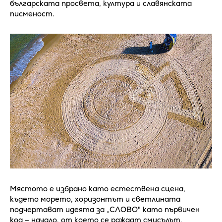
българската просвета, култура и славянската
писменост.
Мястото е избрано като естествена сцена,
където морето, хоризонтът и светлината
подчертават идеята за „СЛОВО" като първичен
код – начало, от което се раждат смисълът,