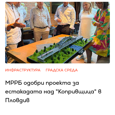
ИНФРАСТРУКТУРА
ГРАДСКА СРЕДА
МРРБ одобри проекта за
естакадата над "Копривщица" в
Пловдив