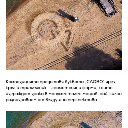
Композицията представя буквата „СЛОВО" чрез
кръг и триъгълник – геометрични форми, които
изграждат знака в монументален мащаб, най-силно
разпознаваем от въздушна перспектива.