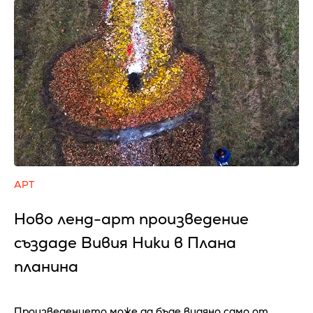
АРТ
Ново ленд-арт произведение
създаде Вивия Ники в Плана
планина
Произведението може да бъде видяно само от