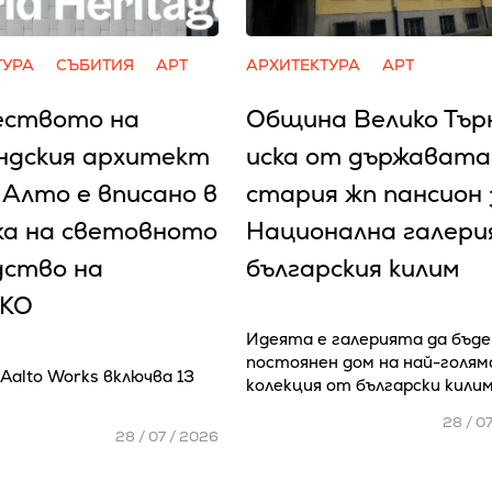
ТУРА
СЪБИТИЯ
АРТ
АРХИТЕКТУРА
АРТ
еството на
Община Велико Тър
ндския архитект
иска от държавата
 Алто е вписано в
стария жп пансион 
ка на световното
Национална галери
дство на
българския килим
КО
Идеята е галерията да бъде
постоянен дом на най-голя
Aalto Works включва 13
колекция от български кили
28 / 0
28 / 07 / 2026