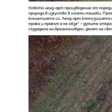
Новото ленд-арт произведение от пореди
природа в изкуство в големи мащаби. Про
концепцията си. Ленд-арт композицията н
мрака и мракът я не обзе" – думите откр
създадена на Архангеловден, денят на св