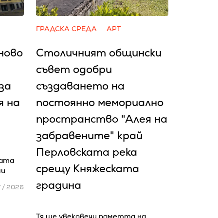
ГРАДСКА СРЕДА
АРТ
ново
Столичният общински
съвет одобри
за
създаването на
я на
постоянно мемориално
пространство "Алея на
забравените" край
Перловската река
мата
срещу Княжеската
ми
градина
7 / 2026
Тя ще увековечи паметта на