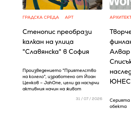
ГРАДСКА СРЕДА
АРТ
АРХИТЕК
Стенопис преобрази
Творч
калкан на улица
финла
"Славянска" в София
Алвар
Списъ
насле
Произведението "Приятелство
на колело", изработено от Йоан
ЮНЕС
Ценков – JahOne, цели да насърчи
активния начин на живот
31 / 07 / 2026
Серията 
обекта