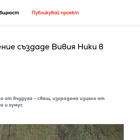
бщност
Публикувай проект
ние създаде Вивия Ники в
о от въздуха - свещ, изградена изцяло от
а и хумус