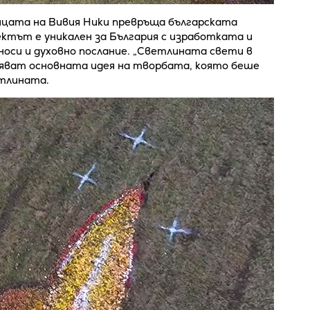
цата на Вивия Ники превръща българската
ектът е уникален за България с изработката и
оси и духовно послание. „Светлината свети в
ояват основната идея на творбата, която беше
етлината.