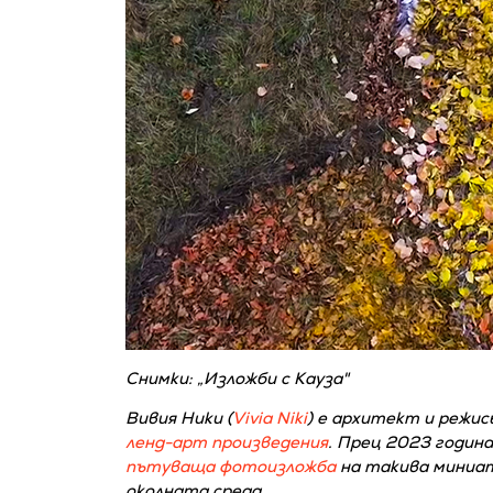
Снимки: „Изложби с Кауза"
Вивия Ники (
Vivia Niki
) е архитект и режис
ленд-арт произведения
. Прец 2023 годин
пътуваща фотоизложба
на такива миниат
околната среда.