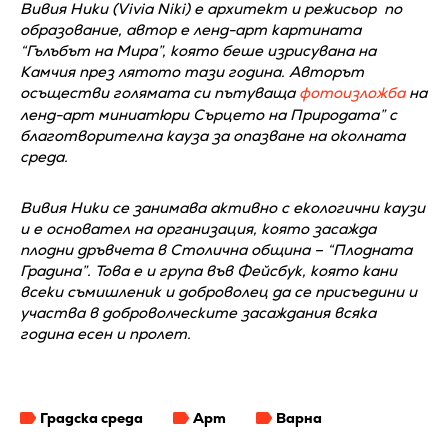
Вивия Ники (Vivia Niki) е архитект и режисьор по
образование, автор е ленд-арт картината
“Гълъбът на Мира”, която беше изрисувана на
Камчия през лятото тази година. Авторът
осъществи голямата си пътуваща
фотоизложба
на
ленд-арт миниатюри Сърцето на Природата” с
благотворителна кауза за опазване на околната
среда.
Вивия Ники се занимава активно с екологични каузи
и е основател на организация, която засажда
плодни дръвчета в Столична община – “Плодната
Градина”. Това е и група във Фейсбук, която кани
всеки съмишленик и доброволец да се присъедини и
участва в доброволческите засаждания всяка
година есен и пролет.
Градска среда
Арт
Варна