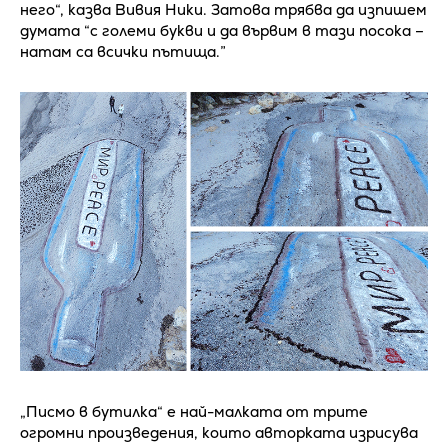
него“, казва Вивия Ники. Затова трябва да изпишем
думата “с големи букви и да вървим в тази посока –
натам са всички пътища.”
„Писмо в бутилка“ е най-малката от трите
огромни произведения, които авторката изрисува