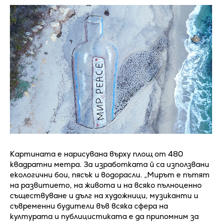
Картината е нарисувана върху площ от 480
квадратни метра. За изработката й са използвани
екологични бои, пясък и водорасли. „Мирът е пътят
на развитието, на живота и на всяко пълноценно
съществуване и дълг на художници, музиканти и
съвременни будители във всяка сфера на
културата и публицистиката е да припомним за