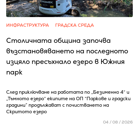
ИНФРАСТРУКТУРА
ГРАДСКА СРЕДА
Столичната община започва
възстановяването на последното
изцяло пресъхнало езеро в Южния
парк
След приключване на работата по „Безименно 4“ и
„Тъмното езеро“ екипите на ОП “Паркове и градски
градини” продължават с почистването на
Скритото езеро
04 / 08 / 2026