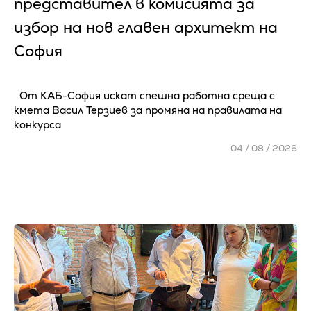
представител в комисията за
избор на нов главен архитект на
София
От КАБ-София искат спешна работна среща с
кмета Васил Терзиев за промяна на правилата на
конкурса
04 / 08 / 2026