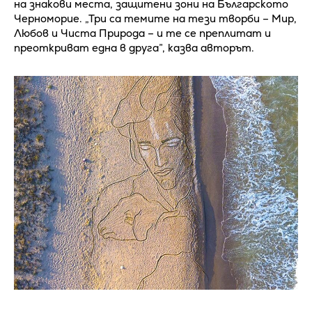
на знакови места, защитени зони на Българското
Черноморие. „Три са темите на тези творби – Мир,
Любов и Чиста Природа – и те се преплитат и
преоткриват една в друга”, казва авторът.