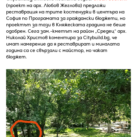
(проект на арх. Любов Жеглова) предложи
реставрация на трите костенурки в центъра на
София по Програмата за граждански бюджети, но
проектът за тази в Княжеската градина не беше
одобрен. Сега зам.-кметът на район „Средец“ арх.
Николай Христов коментира за Citybuild.bg, че
имат намерение да я реставрират и миналата
година са се свързали с майстор, но чакат
бюджет.