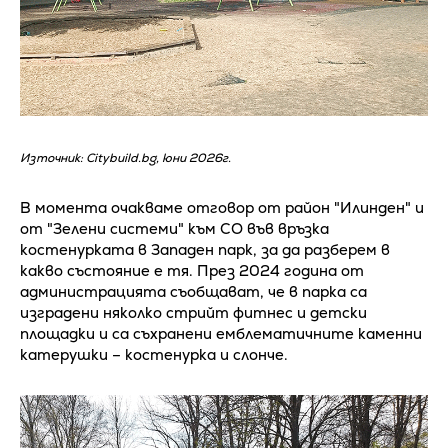
Източник: Citybuild.bg, юни 2026г.
В момента очакваме отговор от район "Илинден" и
от "Зелени системи" към СО във връзка
костенурката в Западен парк, за да разберем в
какво състояние е тя. През 2024 година от
администрацията съобщават, че в парка са
изградени няколко стрийт фитнес и детски
площадки и са съхранени емблематичните каменни
катерушки – костенурка и слонче.