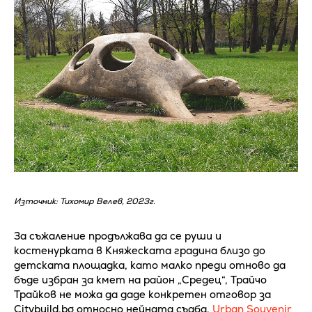
Източник: Тихомир Велев, 2023г.
За съжаление продължава да се руши и
костенурката в Княжеската градина близо до
детската площадка, като малко преди отново да
бъде избран за кмет на район „Средец“, Трайчо
Трайков не можа да даде конкретен отговор за
Citybuild.bg относно нейната съдба.
Urban Souvenir