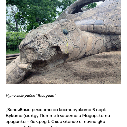
Източник: район "Триадица"
„Започваме ремонта на костенурката в парк
Буката (между Петте кьошета и Мадарската
градинка – бел.ред.). Съоръжение с точно два