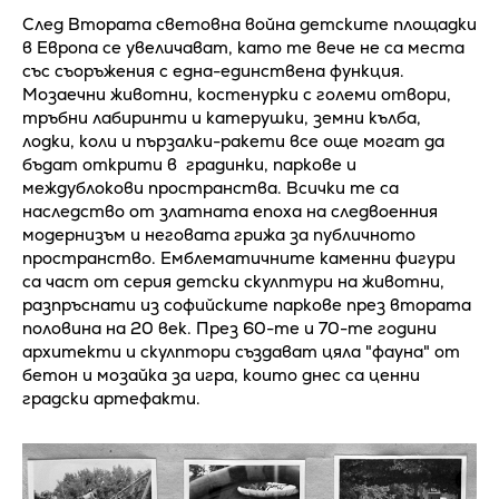
След Втората световна война детските площадки
в Европа се увеличават, като те вече не са места
със съоръжения с една-единствена функция.
Мозаечни животни, костенурки с големи отвори,
тръбни лабиринти и катерушки, земни кълба,
лодки, коли и пързалки-ракети все още могат да
бъдат открити в градинки, паркове и
междублокови пространства. Всички те са
наследство от златната епоха на следвоенния
модернизъм и неговата грижа за публичното
пространство. Емблематичните каменни фигури
са част от серия детски скулптури на животни,
разпръснати из софийските паркове през втората
половина на 20 век. През 60-те и 70-те години
архитекти и скулптори създават цяла "фауна" от
бетон и мозайка за игра, които днес са ценни
градски артефакти.