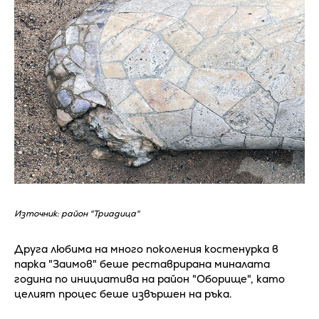
Източник: район "Триадица"
Друга любима на много поколения костенурка в
парка "Заимов" беше реставрирана миналата
година по инициатива на район "Оборище", като
целият процес беше извършен на ръка.