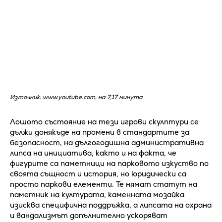
Източник: www.youtube.com, на 7,17 минута
Лошото състояние на тези игрови скулптури се
дължи донякъде на промени в стандартите за
безопасност, на дългогодишна административна
липса на инициатива, както и на факта, че
фигурите са паметници на парковото изкуство по
своята същност и история, но юридически са
просто паркови елементи. Те нямат статут на
паметник на културата, каменната мозайка
изисква специфична поддръжка, а липсата на охрана
и вандализмът допълнително ускоряват