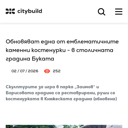
Обновяват една от емблематичните
каменни костенурки - в столичната
градина Буката
02 / 07 / 2026
252
Скулптурите за игра в парка „Заимов“ и
Борисовата градина са реставрирани, руши се
костенурката в Княжеската градина (обновена)