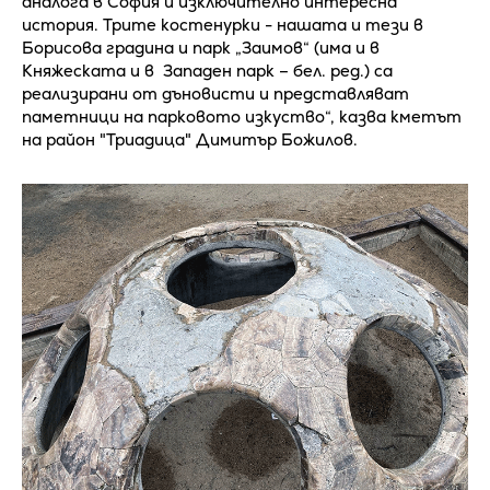
аналога в София и изключително интересна
история. Трите костенурки - нашата и тези в
Борисова градина и парк „Заимов“ (има и в
Княжеската и в Западен парк – бел. ред.) са
реализирани от дъновисти и представляват
паметници на парковото изкуство“, казва кметът
на район "Триадица" Димитър Божилов.