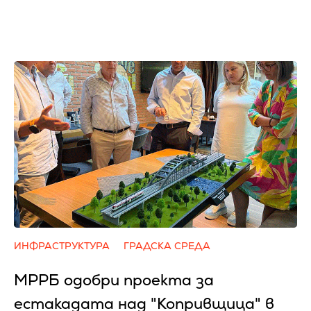
ИНФРАСТРУКТУРА
ГРАДСКА СРЕДА
МРРБ одобри проекта за
естакадата над "Копривщица" в