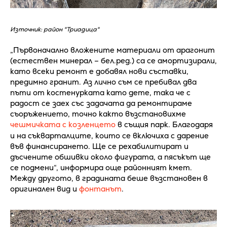
Източник: район "Триадица"
„Първоначално вложените материали от арагонит
(естествен минерал – бел.ред.) са се амортизирали,
като всеки ремонт е добавял нови съставки,
предимно гранит. Аз лично съм се пребивал два
пъти от костенурката като дете, така че с
радост се заех със задачата да ремонтираме
съоръжението, точно както възстановихме
чешмичката с козленцето
в същия парк. Благодаря
и на съкварталците, които се включиха с дарение
във финансирането. Ще се рехабилитират и
дъсчените обшивки около фигурата, а пясъкът ще
се подмени“, информира още районният кмет.
Между другото, в градината беше възстановен в
оригинален вид и
фонтанът
.