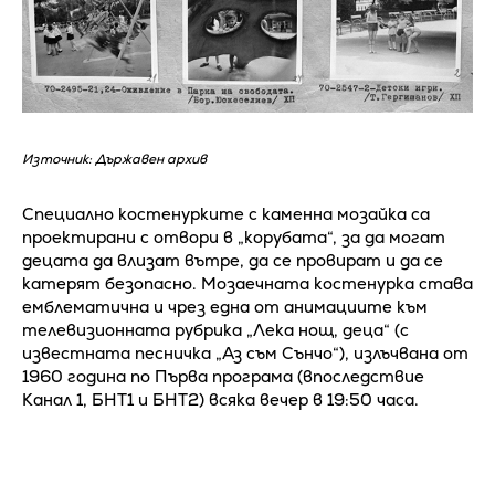
Източник: Държавен архив
Специално костенурките с каменна мозайка са
проектирани с отвори в „корубата“, за да могат
децата да влизат вътре, да се провират и да се
катерят безопасно. Мозаечната костенурка става
емблематична и чрез една от анимациите към
телевизионната рубрика „Лека нощ, деца“ (с
известната песничка „Аз съм Сънчо“), излъчвана от
1960 година по Първа програма (впоследствие
Канал 1, БНТ1 и БНТ2) всяка вечер в 19:50 часа.