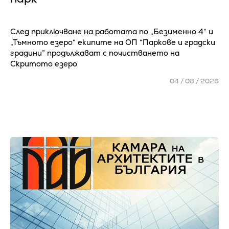
След приключване на работата по „Безименно 4“ и
„Тъмното езеро“ екипите на ОП “Паркове и градски
градини” продължават с почистването на
Скритото езеро
04 / 08 / 2026