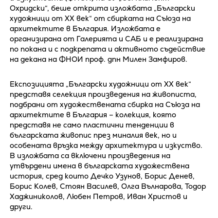
Охридски“, беше открита изложбата „Български
художници от XX век“ от сбирката на Съюза на
архитектите в България. Изложбата е
организирана от Галерията и САБ и е реализирана
по покана и с подкрепата и активното съдействие
на декана на ФНОИ проф. дпн Милен Замфиров.
Експозицията „Български художници от XX век“
представя селекция произведения на живописта,
подбрани от художествената сбирка на Съюза на
архитектите в България – колекция, която
представя не само пластични тенденции в
българската живопис през миналия век, но и
особената връзка между архитектура и изкуство.
В изложбата са включени произведения на
утвърдени имена в българската художествена
история, сред които Дечко Узунов, Борис Денев,
Борис Колев, Стоян Василев, Олга Вълнарова, Тодор
Хаджиниколов, Любен Петров, Иван Христов и
други.