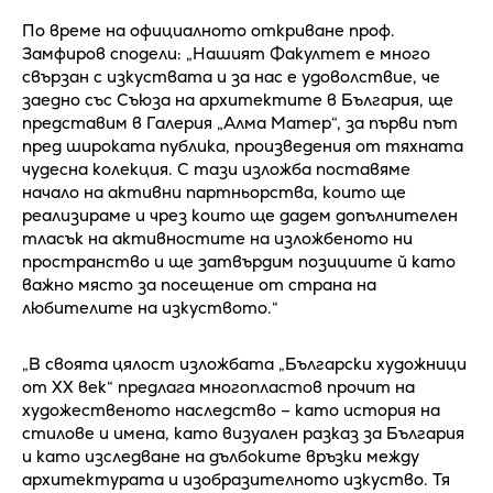
По време на официалното откриване проф.
Замфиров сподели: „Нашият Факултет е много
свързан с изкуствата и за нас е удоволствие, че
заедно със Съюза на архитектите в България, ще
представим в Галерия „Алма Матер“, за първи път
пред широката публика, произведения от тяхната
чудесна колекция. С тази изложба поставяме
начало на активни партньорства, които ще
реализираме и чрез които ще дадем допълнителен
тласък на активностите на изложбеното ни
пространство и ще затвърдим позициите й като
важно място за посещение от страна на
любителите на изкуството.“
„В своята цялост изложбата „Български художници
от XX век“ предлага многопластов прочит на
художественото наследство – като история на
стилове и имена, като визуален разказ за България
и като изследване на дълбоките връзки между
архитектурата и изобразителното изкуство. Тя