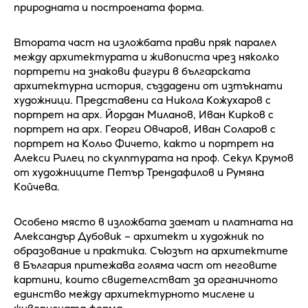
природната и построената форма.
Втората част на изложбата прави пряк паралел
между архитектурата и живописта чрез няколко
портрети на знакови фигури в българската
архитектурна история, създадени от изтъкнати
художници. Представени са Никола Кожухаров с
портрет на арх. Йордан Миланов, Иван Кирков с
портрет на арх. Георги Овчаров, Иван Соларов с
портрет на Кольо Фичето, както и портрет на
Алекси Рилец по скулптурата на проф. Секул Крумов
от художниците Петър Трендафилов и Румяна
Койчева.
Особено място в изложбата заемат и платната на
Александър Дубовик – архитект и художник по
образование и практика. Съюзът на архитектите
в България притежава голяма част от неговите
картини, които свидетелстват за органичното
единство между архитектурното мислене и