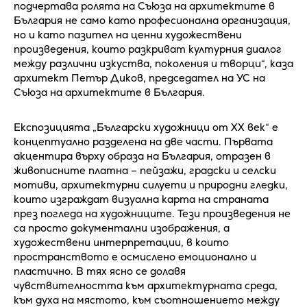
подчертава ролята на Съюза на архитектите в
България не само като професионална организация,
но и като пазител на ценни художествени
произведения, които разкриват културния диалог
между различни изкуства, поколения и творци“, каза
архитект Петър Диков, председател на УС на
Съюза на архитектите в България.
Експозицията „Български художници от XX век“ е
концептуално разделена на две части. Първата
акцентира върху образа на България, отразен в
живописните платна – пейзажи, градски и селски
мотиви, архитектурни силуети и природни гледки,
които изграждат визуална карта на страната
през погледа на художниците. Тези произведения не
са просто документални изображения, а
художествени интерпретации, в които
пространството е осмислено емоционално и
пластично. В тях ясно се долавя
чувствителността към архитектурната среда,
към духа на мястото, към съотношението между