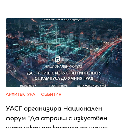
АРХИТЕКТУРА
СЪБИТИЯ
УАСГ организира Национален
форум "Да строиш с изкуствен
интелект: от кампуса до умния