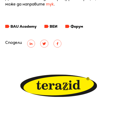
може да направите
тук
.
BAU Academy
ВЕИ
Форум
Сподели