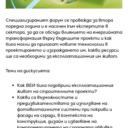
Специализираният форум се провежда за втора
поредна година и е насочен към експертите в
сектора, за да се обсъди влиянието на енергийната
трансформация върху бъдещите проекти и как
биха могли да прилагат новите технологии в
проектирането и изграждането им, какви ресурси
ще са необходими за експлоатационния им живот.
Теми на дискусията:
Как ВЕИ биха подобрили експлоатационния
живот на строителните проекти?
Какви са възможностите и
предизвикателствата за използване на
фотоволтаичните системи при покриви и
фасади на сгради, в контекста на
конструкция, дизайн и избягване на
компрометирането на сградната обвивка.