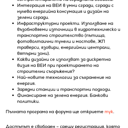
Интеграция на ВЕИ в умни сгради, сгради с
нулева енергийна консумация и дизайн на
зелени сгради.
Инфраструктурни проекти. Използване на
възобновяеми източници в хидротехническо и
транспортно строителство (пътища,
фотоволтаични тунели и мостове, ЖП
траверси, язовири, енергийнии централи,
вятърни зони).
Какви дизайни се използват за дискретна
визия на ВЕИ при проектирането на
строителни съоръжения?
Най-новите технологии за съхранение на
енергия.
Зарядни станции и транспортни подходи.
Финансиране на зелена енергия. Банкови
политики.
Пълната програма на форума ще откриете
тук
.
Достъпът е свободен – срещу регистрация, която