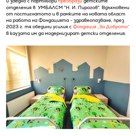
и заедно с партньори
преобрази
детските
отделения в УМБАЛСМ "Н. И. Пирогов". Вдъхновени
от постигнатото и в рамките на новата област
на работа на Фондацията - здравеопазване, през
2023 г. тя обедини усилия с
Фондация „За Доброто“
в каузата им да модернизират детски отделения.