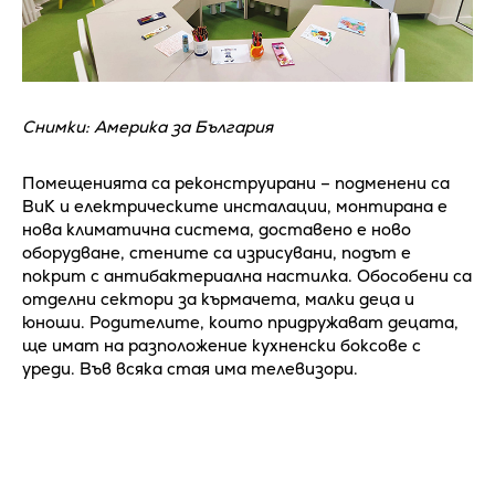
Снимки: Америка за България
Помещенията са реконструирани – подменени са
ВиК и електрическите инсталации, монтирана е
нова климатична система, доставено е ново
оборудване, стените са изрисувани, подът е
покрит с антибактериална настилка. Обособени са
отделни сектори за кърмачета, малки деца и
юноши. Родителите, които придружават децата,
ще имат на разположение кухненски боксове с
уреди. Във всяка стая има телевизори.