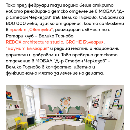
Така през февруари тази година беше открито
новото реновирано детско отделение в МОБАЛ "Д-
р Стефан Черкезов" във Велико Търново. Събрани са
600 000 лева, изцяло от дарения, които са вложени
в
проект „Светулка”
, реализиран съвместно с
Ротари клуб – Велико Търново,
REDOX architecture studio
,
GROHE България
,
"Баумит България"
и редица местни и национални
дарители и доброволци. Това превърна детското
отделение в МОБАЛ "Д-р Стефан Черкезов" -
Велико Търново в комфортно, цветно и
функционално място за лечение на децата.